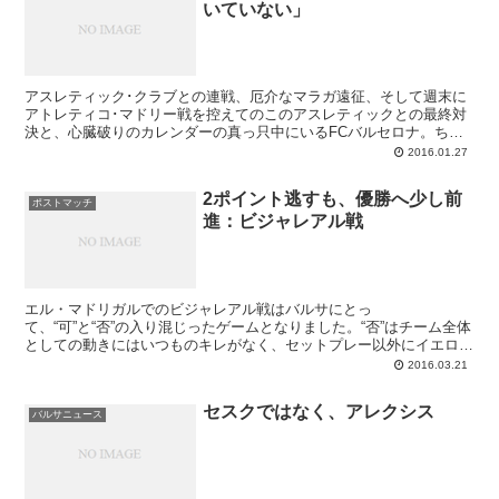
いていない」
アスレティック･クラブとの連戦、厄介なマラガ遠征、そして週末に
アトレティコ･マドリー戦を控えてのこのアスレティックとの最終対
決と、心臓破りのカレンダーの真っ只中にいるFCバルセロナ。ちょ
うど10日前のリーグ戦にて、バルサはビルバオを6-0で破っています
2016.01.27
が、国王杯へと戦いの場を移しての勝負は同じように易々とはいかな
いでしょう。サン･マメスでの第一戦を1-2で先勝したとはいえ、油断
2ポイント逃すも、優勝へ少し前
をすればひっくり返されて不思議のないスコアですし、バスクチーム
ポストマッチ
進：ビジャレアル戦
が激しい試合を行ってくることに微塵の疑いもありません。ルーチョ
チームはトリデンテが復活する一方で、中盤の主力たちが熱を出して
いてピンチとなっています。
エル・マドリガルでのビジャレアル戦はバルサにとっ
て、“可”と“否”の入り混じったゲームとなりました。“否”はチーム全体
としての動きにはいつものキレがなく、セットプレー以外にイエロー
サブマリンの守備網を破ったのは数えるほどだったこと。前半を0-2
2016.03.21
で終えられたのは微妙な判定のペナルティキックによるところが大き
かったですし、その2点のリードも後半序盤の守備の乱れによって吐
セスクではなく、アレクシス
き出してしまいました。今季アトレティコ、白組、セビージャとリー
バルサニュース
ガの上位チームがことごとく敗れてきたエル・マドリガルだけに簡単
にはいかないのですが、それでも冴えない試合でした。