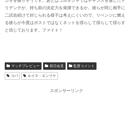
カギを握りそうです。あとはコルネジャではチャンスを逃したト
リデンテが、持ち前の決定力を発揮できるか。彼らが同じ相手に
二試合続けて封じられる様子は考えにくいので、リベンジに燃え
る彼らが今度はポストではなくネットを揺らして揺らして揺らす
と信じております。ファイト！
マッチプレビュー
前日会見
監督コメント
コパ
ルイス・エンリケ
スポンサーリンク