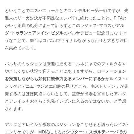
ということでエスパニョールとのコパ･デルビー第一戦ですが、先
週末のリーガ対決が不満足なエンパテに終わったことと、FIFAと
かいう組織の処分によって計らずとこのレジェス･マゴスが
アル
ダ･トゥラン
と
アレイシ･ビダル
のバルサデビュー記念日になりそ
うなことで、舞台はコパ1/8ファイナルながらもわりと大きな注目
を集めています。
バルサのミッションは来週に控えるコルネジャでのブエルタをや
やこしくない状況で迎えることにありますから、
ローテーション
を実施しながらも如何に競争力あるメンバーにするか
がルイス･エ
ンリケとデニム･ウンスエの腕の見せどころ。南米トリデンテが先
発するのはほぼ間違いないとして、監督が出場を宣言したアルダ
とアレイシもおそらく先発イレブンに入るのではないか、と予想
されます。
アルダとアレイシが複数のポジションをこなせると語ったルイス･
エンリケですが、MD紙によると
シウター･エスポルティーバでの