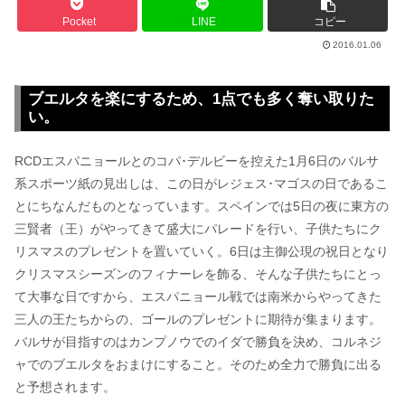
Pocket
LINE
コピー
2016.01.06
ブエルタを楽にするため、1点でも多く奪い取りた
い。
RCDエスパニョールとのコパ･デルビーを控えた1月6日のバルサ
系スポーツ紙の見出しは、この日がレジェス･マゴスの日であるこ
とにちなんだものとなっています。スペインでは5日の夜に東方の
三賢者（王）がやってきて盛大にパレードを行い、子供たちにク
リスマスのプレゼントを置いていく。6日は主御公現の祝日となり
クリスマスシーズンのフィナーレを飾る、そんな子供たちにとっ
て大事な日ですから、エスパニョール戦では南米からやってきた
三人の王たちからの、ゴールのプレゼントに期待が集まります。
バルサが目指すのはカンプノウでのイダで勝負を決め、コルネジ
ャでのブエルタをおまけにすること。そのため全力で勝負に出る
と予想されます。