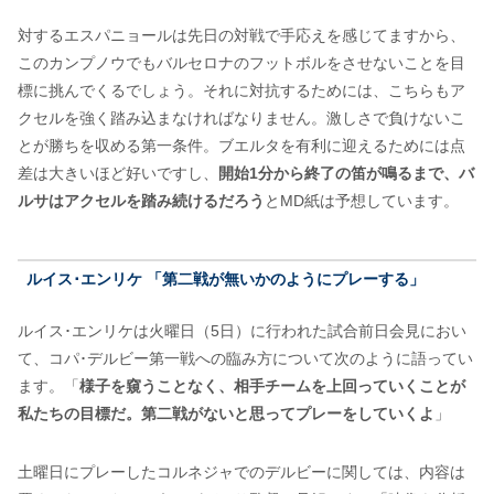
対するエスパニョールは先日の対戦で手応えを感じてますから、
このカンプノウでもバルセロナのフットボルをさせないことを目
標に挑んでくるでしょう。それに対抗するためには、こちらもア
クセルを強く踏み込まなければなりません。激しさで負けないこ
とが勝ちを収める第一条件。ブエルタを有利に迎えるためには点
差は大きいほど好いですし、
開始1分から終了の笛が鳴るまで、バ
ルサはアクセルを踏み続けるだろう
とMD紙は予想しています。
ルイス･エンリケ 「第二戦が無いかのようにプレーする」
ルイス･エンリケは火曜日（5日）に行われた試合前日会見におい
て、コパ･デルビー第一戦への臨み方について次のように語ってい
ます。「
様子を窺うことなく、相手チームを上回っていくことが
私たちの目標だ。第二戦がないと思ってプレーをしていくよ
」
土曜日にプレーしたコルネジャでのデルビーに関しては、内容は