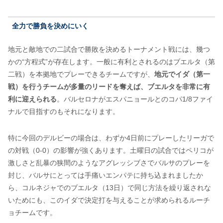
全力で勝負を決めにいく
地元と敵地での二試合で勝敗を決めるトーナメント戦には、幾つ
かの“方程式”が存在します。一般に有利とされるのはブエルタ（第
二戦）を本拠地でプレーできるチームですが、
地元でイダ（第一
戦）を行うチームが多量のリードを奪えば、ブエルタを非常に有
利に迎えられる
。バルセロナがエスパニョールとのコパ1/8ファイ
ナルで目指すのもそれになります。
特に今回のデルビーの場合は、わずか4日前にプレーしたリーガで
の対戦（0-0）の影響が強くあります。土曜日の試合ではペリコが
激しさと乱暴の狭間のようなアグレッシブさでバルサのプレーを
封じ、バルサにとっては手痛いエンパテに持ち込まれましたか
ら、コルネジャでのブエルタ（13日）で同じ方法を繰り返されな
いためにも、このイダで決定打を与えることが求められるルーチ
ョチームです。