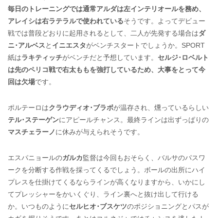
毎日のトレーニングでは通常アルダは左インテリオールを務め、
アレイシは右ラテラルで使われている
そうです。よってデビュー
戦では普段どおりに起用されるとして、二人が先発する場合は
ダ
ニ･アルベス
と
イニエスタ
がベンチスタートでしょうか。SPORT
紙は
ラキティッチ
がベンチだと予想しています。
セルジ･ロベルト
は先のペリコ戦で右太ももを強打しているため、大事をとって今
回は欠場
です。
ポルテーロは
クラウディオ･ブラボ
が温存され、燻っているらしい
テル･ステーゲン
にアピールチャンス。最終ラインは出ずっぱりの
マスチェラーノ
に休みが与えられそうです。
エスパニョールの
ガルカ
監督は今回もおそらく、バルサのパスワ
ークを分断する作戦を採ってくるでしょう。ボールの出所にハイ
プレスを仕掛けてくるならラインが高くなりますから、いかにし
てプレッシャーをかいくぐり、ライン裏へと抜け出して行ける
か。いつものように
セルヒオ･ブスケツ
のポジショニングとパスが