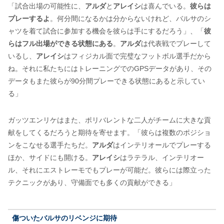
「試合出場の可能性に、
アルダ
と
アレイシ
は喜んでいる。
彼らは
プレーするよ
。何分間になるかは分からないけれど、バルサのシ
ャツを着て試合に参加する機会を彼らは手にするだろう」、「
彼
らはフル出場ができる状態にある
。
アルダ
は代表戦でプレーして
いるし、
アレイシ
はフィジカル面で完璧なフットボル選手だから
ね。それに私たちにはトレーニングでのGPSデータがあり、その
データもまた彼らが90分間プレーできる状態にあると示してい
る」
ガッツエンリケはまた、ポリバレントな二人がチームに大きな貢
献をしてくるだろうと期待を寄せます。「彼らは複数のポジショ
ンをこなせる選手たちだ。
アルダ
はインテリオールでプレーする
ほか、サイドにも開ける。
アレイシ
はラテラル、インテリオー
ル、それにエストレーモでもプレーが可能だ。彼らには際立った
テクニックがあり、守備面でも多くの貢献ができる」
傷ついたバルサのリベンジに期待