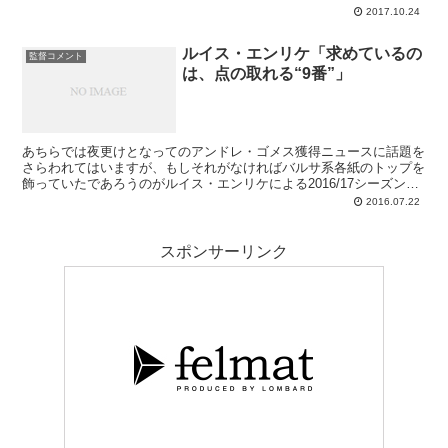
収容する立派なスタジアムです
2017.10.24
ルイス・エンリケ「求めているの
監督コメント
は、点の取れる“9番”」
あちらでは夜更けとなってのアンドレ・ゴメス獲得ニュースに話題を
さらわれてはいますが、もしそれがなければバルサ系各紙のトップを
飾っていたであろうのがルイス・エンリケによる2016/17シーズン最
初の記者会見です。夏は話題に事欠かない季節ですから、ミスターに
2016.07.22
訊ねたい事柄も山盛り。第4のデランテロはどうなるのか、サンペー
ルの扱いは、リーガのポルテーロは誰になるのか、アルベスの退団へ
の感想は、メッシやマスチェラーノとは話をしたのか、ブラボの去就
スポンサーリンク
は... などの質問がルーチョには繰り出され、監督はそれらの一つ一
つに回答していきました。