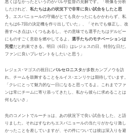
悪くはなかったというのがバルサ監督の見解です。「映像を分析
したけれど、
私たちはあの状況下で非常に良い試合をしたと思
う
。エスパニョールの守備がとても良かったにもかかわらず、私
たちは6-7回の決定機を作り出していた」、「それでも修正し、改
善すべき点はいくつもあるし、その意味でも選手たちはデルビー
にものすごく意欲を燃やしてるよ。
選手たちのモチベーションは
完璧
だと約束できる。明日（6日）はレジェスの日、特別な日だ。
ファンに良いプレゼントをしたいと思う」
レジェス･マゴスの祝日に
バルセロニスタ
が多数カンプノウを訪
れ、チームを鼓舞することをルイス･エンリケは期待しています。
「クレにとって魅力的な一日になると思ってるよ。これまでファ
ンは常にチームに寄り添ってきたし、私から彼らに求めることは
何もないさ」
先のコメントでルーチョは、あの状況下で良い試合をした、と語
りました。それはすなわちエスパニョールの当たりがかなり激し
かったことを差していますが、その件については彼は深入りを避