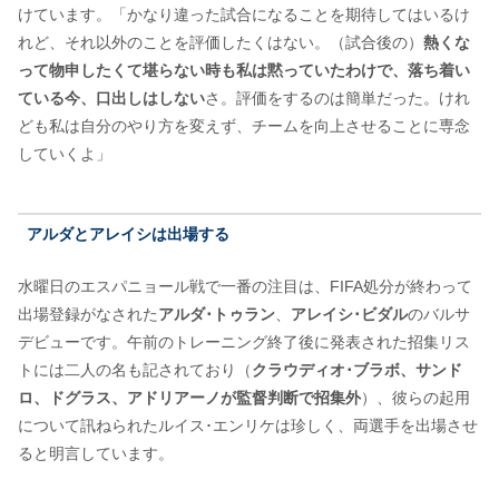
けています。「かなり違った試合になることを期待してはいるけ
れど、それ以外のことを評価したくはない。（試合後の）
熱くな
って物申したくて堪らない時も私は黙っていたわけで、落ち着い
ている今、口出しはしない
さ。評価をするのは簡単だった。けれ
ども私は自分のやり方を変えず、チームを向上させることに専念
していくよ」
アルダとアレイシは出場する
水曜日のエスパニョール戦で一番の注目は、FIFA処分が終わって
出場登録がなされた
アルダ･トゥラン
、
アレイシ･ビダル
のバルサ
デビューです。午前のトレーニング終了後に発表された招集リス
トには二人の名も記されており（
クラウディオ･ブラボ、サンド
ロ、ドグラス、アドリアーノが監督判断で招集外
）、彼らの起用
について訊ねられたルイス･エンリケは珍しく、両選手を出場させ
ると明言しています。