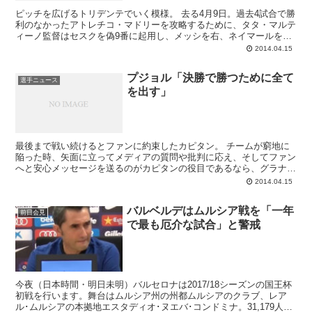
ピッチを広げるトリデンテでいく模様。 去る4月9日。過去4試合で勝
利のなかったアトレチコ・マドリーを攻略するために、タタ・マルテ
ィーノ監督はセスクを偽9番に起用し、メッシを右、ネイマールを左
に置いたフォーメーションを試みました。イニエスタ...
2014.04.15
プジョル「決勝で勝つために全て
選手ニュース
を出す」
最後まで戦い続けるとファンに約束したカピタン。 チームが窮地に
陥った時、矢面に立ってメディアの質問や批判に応え、そしてファン
へと安心メッセージを送るのがカピタンの役目であるなら、グラナダ
戦終了後にただ一人ミックスゾーンに現れ、かつ深夜のカ...
2014.04.15
バルベルデはムルシア戦を「一年
前日会見
で最も厄介な試合」と警戒
今夜（日本時間・明日未明）バルセロナは2017/18シーズンの国王杯
初戦を行います。舞台はムルシア州の州都ムルシアのクラブ、レア
ル･ムルシアの本拠地エスタディオ･ヌエバ･コンドミナ。31,179人を