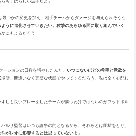
ちらもすばらしい選手だよ」
ては幾つかの変更を加え、相手チームからダメージを与えられそうな
るように進化させていきたい。攻撃のあらゆる面に取り組んでいく
るかにもよるだろう」
ケーションの日数を増やしたんだ。
いつにないほどの希望と意欲を
居場所。間違いなく完璧な状態でやってくるだろう。私は全く心配し
必ずしも良いプレーをしたチームが勝つわけではないのがフットボル
、バルサ監督はいつも論争の的となるから、それらとは距離をとり、
の件がレオに影響するとは思っていない
よ」