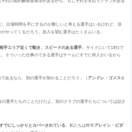
れぞれの契約解除金条項があるから、もしそれを支払うクラブがある
だ。出場時間を手にするのが難しいと考える選手はいるけれど、信
ロがやってくるだろう。加入を望む選手はたくさんいる」
相手エリア近くで動き、スピードのある選手
。サイドにいて1対1で
に、そういった仕事のできる選手はチームにすでに何人かいるから
肢であるなら、別の選手が加わることだろう」（
アンドレ・ゴメス
を
分の選手たちのことだけだよ。別のクラブの選手たちについては話さ
すでにしっかりとカバーされている
。私たちは昨年
アレイシ・ビダ