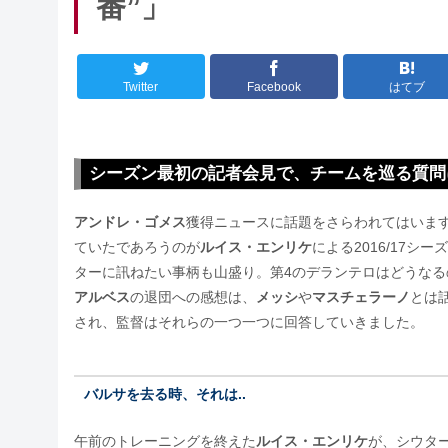
番”」
Twitter
Facebook
はてブ
シーズン最初の記者会見で、チームを巡る質問
アンドレ・ゴメス
獲得ニュースに話題をさらわれてはいま
ていたであろうのが
ルイス・エンリケ
による2016/17
ターに訊ねたい事柄も山盛り。第4のデランテロはどうなる
アルベス
の退団への感想は、
メッシ
や
マスチェラーノ
とは
され、監督はそれらの一つ一つに回答していきました。
バルサを去る時、それは..
午前のトレーニングを終えた
ルイス・エンリケ
が、シウタ