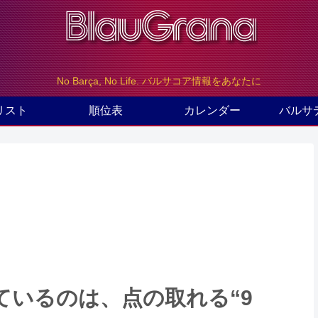
No Barça, No Life. バルサコア情報をあなたに
リスト
順位表
カレンダー
バルサ
ているのは、点の取れる“9