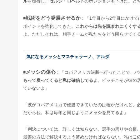
ル
を獲得し、
セルジ・ロベルト
のポジションも下げた。ど
戦術をどう発展させるか
■
：「1年目から2年目にかけ
ポイントを強化してきた。
これからは先を読まれにくくす
よ。ただしそれは、相手チームが私たちをどう困らせてく
気になるメッシとマスチェラーノ、アルダ
メッシの傷心
■
：「コパアメリカ決勝へ行ったことで、バ
もって戻ってくると私は確信してる
よ。ピッチこそが彼の
ていないよ」
「彼がコパアメリカで優勝できていたのは確かだけれど、
だからね。私は毎年と同じように
メッシ
を見てるよ」
「判決については、詳しくは知らない。選手の周りや会長
最善の方法で解決するよう努めなければならない。私は
こ