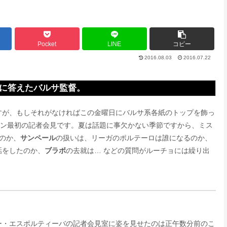
Pocket
LINE
コピー
2016.08.03
2016.07.22
に答えたバルサ監督。
すが、もしそれがなければこの金曜日にバルサ系各紙のトップを飾っ
シーズン最初の記者会見です。夏は話題に事欠かない季節ですから、ミス
のか、
サンペール
の扱いは、リーガのポルテーロは誰になるのか、
話をしたのか、
ブラボ
の去就は… などの質問がルーチョには繰り出
ー・エスポルティーバの記者会見室に姿を見せたのは正午数分前のこ