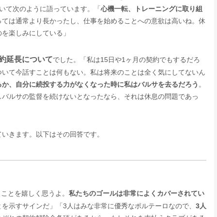
ついて次のように語っています。「
心機一転、トレーニングに取り組
っては通常より長かったし、仕事を始めることへの意欲は高いね。休
のを楽しみにしている」
約延長について
でした。「私は15日や1ヶ月の契約でもするだろ
ついて今話すことは何もない。私は将来のことは全く気にしてないん
るか、自分に続投する力がなくなった時に私はバルサを去るだろう
。
しバルサの監督を続けないとなったなら、それは休息の問題であっ
ていきます。以下はその回答です。
ることを嬉しく思うよ。
私たちのゴールは非常によくカバーされてい
とを示すサインだ」「3人はみな非常に優秀なポルテーロなので、
3人