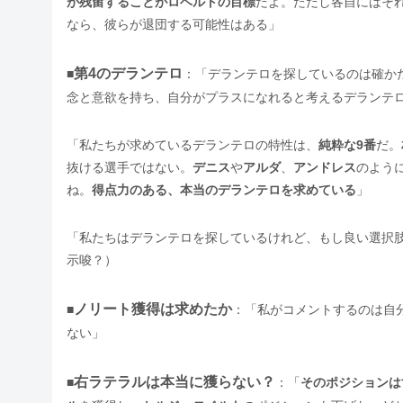
が残留することがロベルトの目標
だよ。ただし各自にはそ
なら、彼らが退団する可能性はある」
第4のデランテロ
■
：「デランテロを探しているのは確か
念と意欲を持ち、自分がプラスになれると考えるデランテ
「私たちが求めているデランテロの特性は、
純粋な9番
だ。
抜ける選手ではない。
デニス
や
アルダ
、
アンドレス
のよう
ね。
得点力のある、本当のデランテロを求めている
」
「私たちはデランテロを探しているけれど、もし良い選択
示唆？）
ノリート獲得は求めたか
■
：「私がコメントするのは自
ない」
右ラテラルは本当に獲らない？
■
：「
そのポジションは