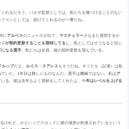
てくれるだろう。バルサ監督としては、私たちを傷つけることのない
ルファンとしては、続けてくれるのが一番だね」
時に
アルベス
のニュースが出て、
マスチェラーノ
もまた退団するか
ーノが契約更新することを期待してる
し、私としてはそうなると信じ
ギになる選手
。私たちは全員、彼の契約更新を望んでいる」
ドルップ
だよ。
ルイス・スアレス
もそうだね。キミたち（記者）は私
ねていた。1年目は難しいものなんだ。選手は機械ではない。私は
ア
ている。彼は去年もよく貢献をしてくれたよ。今
年はレベルを上げる
るけれど、かといってスカッドに彼の場所が約束されているという