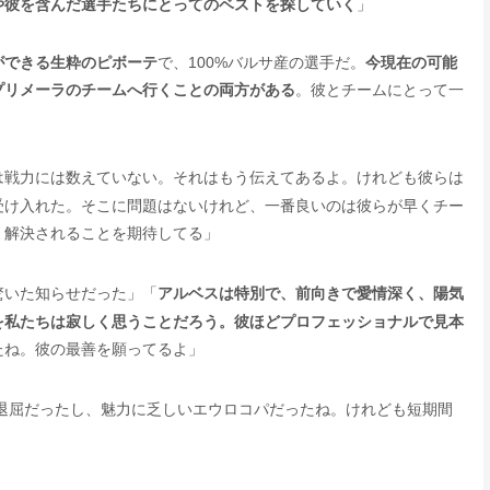
や彼を含んだ選手たちにとってのベストを探していく
」
ができる生粋のピボーテ
で、100%バルサ産の選手だ。
今現在の可能
プリメーラのチームへ行くことの両方がある
。彼とチームにとって一
」
は戦力には数えていない。それはもう伝えてあるよ。けれども彼らは
受け入れた。そこに問題はないけれど、一番良いのは彼らが早くチー
く解決されることを期待してる」
驚いた知らせだった」「
アルベスは特別で、前向きで愛情深く、陽気
を私たちは寂しく思うことだろう。彼ほどプロフェッショナルで見本
たね。彼の最善を願ってるよ」
退屈だったし、魅力に乏しいエウロコパだったね。けれども短期間