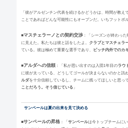
「彼がアルゼンチン代表を続けるかどうかは、時間が教え
ことであればどんな可能性にもオープンだ。いちフットボ
マスチェラーノとの契約交渉
■
：「シーズンが終わった
に見えた。私たちは彼と話をしたよ。
クラブとマスチェラ
ている。彼は極めて重要な選手であり、
ピッチ内外でのカ
アルダへの信頼
■
：「私が思い出すのは入団1年目の
ラウ
に彼が太っている、どうしてゴールが決まらないのかと訊
ルダ
を十分信頼しているし、チームに残ってほしいと思っ
ことだろう。そう信じている
」
サンペールは夏の出来を見て決める
サンペールの昇格
■
：「
サンペール
は今トップチームにい