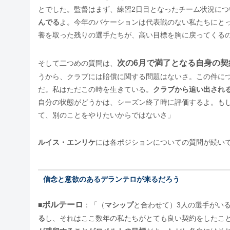
とでした。監督はまず、練習2日目となったチーム状況に
んでる
よ。今年のバケーションは代表戦のない私たちにと
養を取った残りの選手たちが、高い目標を胸に戻ってくる
次の6月で満了となる自身の契
そして二つめの質問は、
うから、クラブには賠償に関する問題はないさ。この件に
だ。私はただこの時を生きている。
クラブから追い出され
自分の状態がどうかは、シーズン終了時に評価するよ。も
て、別のことをやりたいからではないさ」
ルイス・エンリケ
には各ポジションについての質問が続い
信念と意欲のあるデランテロが来るだろう
ポルテーロ
■
：「（
マシップ
と合わせて）3人の選手がい
る
し、それはここ数年の私たちがとても良い契約をしたこ