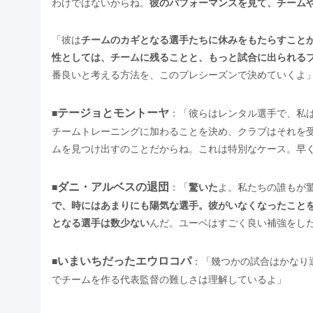
わけではないからね。
彼のパフォーマンスを見て、チーム
「彼は
チームのカギとなる選手たちに休みをもたらすこと
性としては、チームに残ることと、もっと試合に出られる
番良いと考える方法を、このプレシーズンで決めていくよ
テージョとモントーヤ
■
：「彼らはレンタル選手で、私
チームトレーニングに加わることを決め、クラブはそれを
ムを見つけ出すのことだからね。これは特別なケース。早
ダニ・アルベスの退団
■
：「
驚いた
よ。私たちの誰もが
で、時にはあまりにも陽気な選手。彼がいなくなったこと
となる選手は数少ない
んだ。ユーベはすごく良い補強をし
いまいちだったエウロコパ
■
：「幾つかの試合はかなり
でチームを作る代表監督の難しさは理解しているよ」