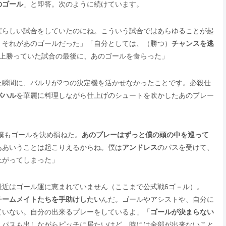
のゴール
」と即答。次のように続けています。
ばらしい試合をしていたのにね。こういう試合ではあらゆることが起
、それがあのゴールだった」「自分としては、（勝つ）
チャンスを逃
上勝っていた試合の最後に、あのゴールを食らった」
た瞬間に、バルサが2つの決定機を活かせなかったことです。必殺仕
バハル
を華麗に料理しながら仕上げのシュートを吹かしたあのプレー
僕もゴールを決め損ねた。
あのプレーはずっと僕の頭の中を巡って
ああいうことは起こりえるからね。僕は
アンドレス
のパスを受けて、
上がってしまった」
最近はゴール運に恵まれていません（ここまで公式戦6ゴ－ル）。
チームメイトたちを手助けしたい
んだ。ゴールやアシストや、自分に
ていない。自分の出来るプレーをしているよ」「
ゴールが決まらない
んパスも出しながらピッチに居たいけど、時には全部が出来ないこと