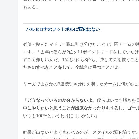
もある」
バルセロナのフットボルに変化はない
必勝で臨んだマドリー戦に引き分けたことで、両チームの
ます。「去年は僕らが2位を11ポイントリードをしていた
すごく難しいんだ。1位も2位も3位も、決して気を抜くこ
たちのすべきことをして、全試合に勝つこと
だよ」
リーガでまさかの3連続引き分けを喫したチームに何が起こ
「
どうなっているのか分からないよ
。僕らはいつも勝ちを
中にやりたいと思うことが出来なかったりもするし、ゴー
いつも100%というわけにはいかない」
結果が出ないとよく言われるのが、スタイルの変化論です