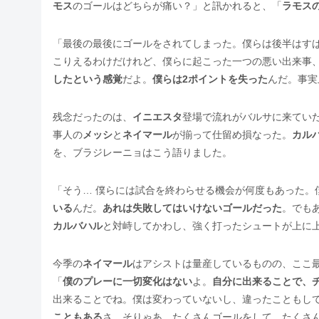
モス
のゴールはどちらが痛い？」と訊かれると、「
ラモス
「最後の最後にゴールをされてしまった。僕らは後半はす
こりえるわけだけれど、僕らに起こった一つの悪い出来事
したという感覚
だよ。
僕らは2ポイントを失った
んだ。事実
残念だったのは、
イニエスタ
登場で流れがバルサに来てい
事人の
メッシ
と
ネイマール
が揃って仕留め損なった。
カル
を、ブラジレーニョはこう語りました。
「そう… 僕らには試合を終わらせる機会が何度もあった。
いる
んだ。
あれは失敗してはいけないゴールだった
。でも
カルバハル
と対峙してかわし、強く打ったシュートが上に
今季の
ネイマール
はアシストは量産しているものの、ここ
「
僕のプレーに一切変化はない
よ。
自分に出来ることで、
出来ることでね。僕は変わっていないし、違ったこともし
こともある
さ。そりゃあ、たくさんゴールをして、たくさ