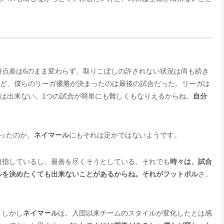
勝点差は6のまま変わらず。取りこぼしの許されない状況は尚も続き
けど、僕らのリーガ優勝が決まったのは最後の試合だった。リーガは
とは出来ない。1つの試合が簡単にも難しくもなりえるからね。
自分
ったのか。
ネイマール
にもそれは定かではないようです。
目指しているし、最善を尽くそうとしている。それでも
時々は、試合
ルを決めたくても出来ないことがあるからね。それがフットボル
さ。
。しかし
ネイマール
は、入団以来チームのスタイルが変化したとは感