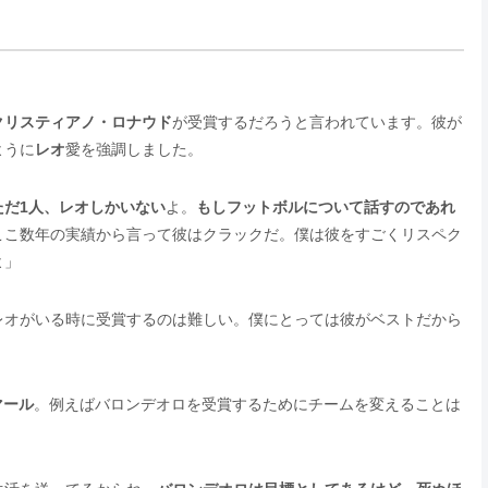
クリスティアノ・ロナウド
が受賞するだろうと言われています。彼が
ように
レオ
愛を強調しました。
ただ1人、レオしかいない
よ。
もしフットボルについて話すのであれ
ここ数年の実績から言って彼はクラックだ。僕は彼をすごくリスペク
よ」
レオがいる時に受賞するのは難しい。僕にとっては彼がベストだから
マール
。例えばバロンデオロを受賞するためにチームを変えることは