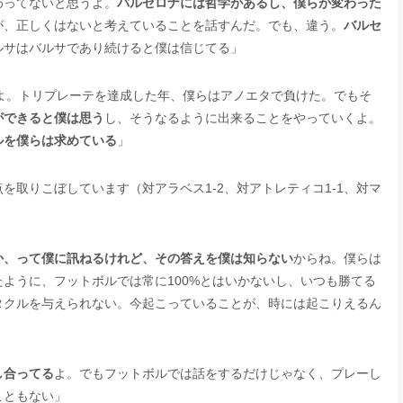
わってないと思うよ。
バルセロナには哲学があるし、僕らが変わった
が、正しくはないと考えていることを話すんだ。でも、違う。
バルセ
ルサはバルサであり続けると僕は信じてる」
よ。トリプレーテを達成した年、僕らはアノエタで負けた。でもそ
ができると僕は思う
し、そうなるように出来ることをやっていくよ。
ルを僕らは求めている
」
取りこぼしています（対アラベス1-2、対アトレティコ1-1、対マ
か、って僕に訊ねるけれど、その答えを僕は知らない
からね。僕らは
ように、フットボルでは常に100%とはいかないし、いつも勝てる
タクルを与えられない。今起こっていることが、時には起こりえるん
し合ってる
よ。でもフットボルでは話をするだけじゃなく、プレーし
こともない」