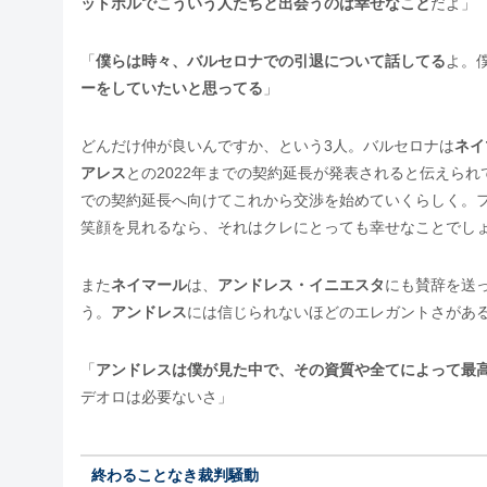
ットボルでこういう人たちと出会うのは幸せなこと
だよ」
「
僕らは時々、バルセロナでの引退について話してる
よ。
ーをしていたいと思ってる
」
どんだけ仲が良いんですか、という3人。バルセロナは
ネイ
アレス
との2022年までの契約延長が発表されると伝えられ
での契約延長へ向けてこれから交渉を始めていくらしく。
笑顔を見れるなら、それはクレにとっても幸せなことでし
また
ネイマール
は、
アンドレス・イニエスタ
にも賛辞を送
う。
アンドレス
には信じられないほどのエレガントさがあ
「
アンドレスは僕が見た中で、その資質や全てによって最
デオロは必要ないさ」
終わることなき裁判騒動