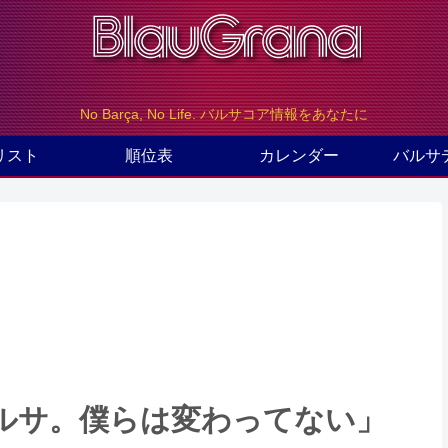
No Barça, No Life. バルサコア情報をあなたに
リスト
順位表
カレンダー
バルサ
ルサ。僕らは変わってない」