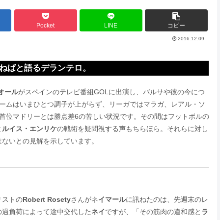
Pocket
LINE
コピー
2016.12.09
ねばと語るデランテロ。
オール
がスペインのテレビ番組GOLに出演し、バルサや彼の今につ
チームはいまひとつ調子が上がらず、リーガではマラガ、レアル・ソ
首位マドリーとは勝点差6の苦しい状況です。その間はフットボルの
と
ルイス・エンリケ
の戦術を疑問視する声もちらほら。それらに対し
はないとの見解を示しています。
リストの
Robert Rosety
さんがネ
イマール
に訊ねたのは、先週末のレ
の過負荷によって途中交代した
ネイ
ですが、「その筋肉の違和感と
ラ