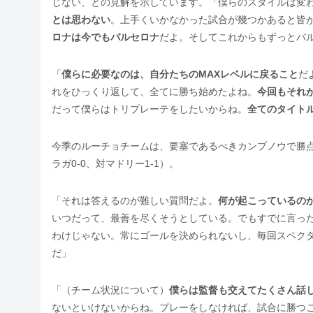
じない、との見解を示しています。「僕らのスタイルは変
とは思わない
。上手くいかなかった試合が幾つかあると皆
ロナは今でもバルセロナ
だよ。そしてこれからもずっとバ
「
僕らに必要なのは、自分たちのMAXレベルに戻ること
だ
れをひっくり返して、全てに勝ち始めたよね。
今回もそれ
だって僕らはトリプレーテをしたいからね。
全てのタイト
今季のルーチョチームは、要塞であるべきカンプノウで勝点を
ラガ0-0、対マドリー1-1）。
「それは答えるのが難しい質問だよ。
何が起こっているの
いつだって、最善を尽くそうとしている。でもすでに言った
わけじゃない。常にゴールを決められないし、毎回スペク
だ」
「（チーム状況について）
僕らは監督も交えてたくさん話
ないといけないからね。プレーをしなければ、試合に勝つ