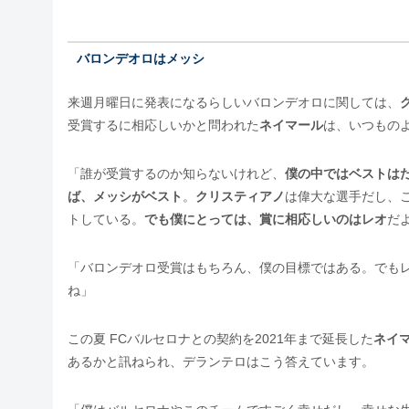
バロンデオロはメッシ
来週月曜日に発表になるらしいバロンデオロに関しては、
受賞するに相応しいかと問われた
ネイマール
は、いつもの
「誰が受賞するのか知らないけれど、
僕の中ではベストは
ば、メッシがベスト
。
クリスティアノ
は偉大な選手だし、
トしている。
でも僕にとっては、賞に相応しいのはレオ
だ
「バロンデオロ受賞はもちろん、僕の目標ではある。でも
ね」
この夏 FCバルセロナとの契約を2021年まで延長した
ネイ
あるかと訊ねられ、デランテロはこう答えています。