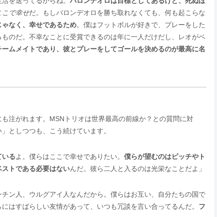
生活を送ってるからね。
バロンデオロは目標としてあるけど、死ぬほ
ここで幸せ
だ。もしバロンデオロを勝ち取れなくても、何も起こらな
じゃなく、幸せであるため
。僕はフットボルが好きで、プレーをした
るものだ。不幸なことに受賞できるのは年に一人だけだし、レオがベ
チームメイトであり、彼とプレーをしてゴールを決めるのが最高に名
にも注がれます。MSNトリオは世界最高の前線か？との質問に対
い」としつつも、こう続けています。
ている
よ。僕らはここで幸せでありたい。
僕らが望むのはピッチやト
ベストである必要はない
んだ。彼ら二人と入るのは光栄なことだよ」
ンチン人、ウルグアイ人なんだから。僕らはお互い、自分たちの国で
らにはすばらしい友情があって、いつも冗談を言い合ってるんだ。
フ