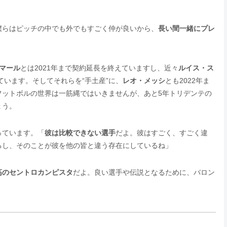
僕らはピッチの中でも外でもすごく仲が良いから、
長い間一緒にプレ
マール
とは2021年まで契約延長を終えていますし、近々
ルイス・ス
ています。そしてそれらを“手土産”に、
レオ・メッシ
とも2022年ま
フットボルの世界は一筋縄ではいきませんが、あと5年トリデンテの
ょう。
っています。「
彼は比較できない選手
だよ。彼はすごく、すごく違
るし、そのことが彼を他の皆と違う存在にしているね」
高のセントロカンピスタ
だよ。良い選手や伝説となるために、バロン