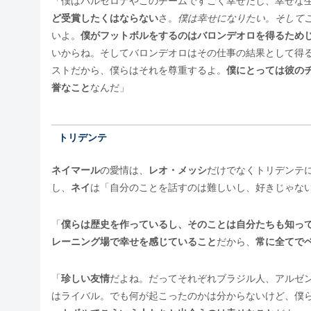
「僕はバルセロナやこのチームですごく幸せだし、幸せな
ど受賞したくはならない
さ。
僕は幸せになりたい。そして
いよ。
僕がフットボルをするのはバロンデオロを得るため
いからね。そしてバロンデオロはその仕事の結果として得
ストだから、僕らはそれを尊重するよ。
僕にとっては彼の
誉なこと
なんだ」
トリデンテ
ネイマール
の愛情は、
レオ・メッシ
だけでなくトリデンテ
し、
ネイ
は「自分のことを話すのは難しいし、好きじゃな
「
僕らは歴史を作っているし、そのことは自分たちも知っ
レーニング場で幸せを感じていること
だから、
常に全てで
「
珍しい友情
だよね。だってそれぞれブラジル人、アルゼ
はライバル。でも何が起こったのかは分からないけど、僕