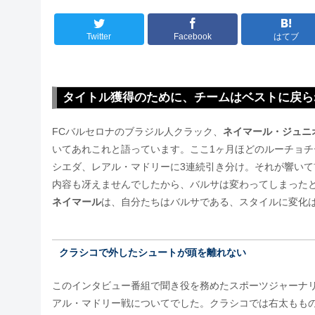
Twitter
Facebook
はてブ
タイトル獲得のために、チームはベストに戻ら
FCバルセロナのブラジル人クラック、
ネイマール・ジュニ
いてあれこれと語っています。ここ1ヶ月ほどのルーチョ
シエダ、レアル・マドリーに3連続引き分け。それが響いて
内容も冴えませんでしたから、バルサは変わってしまった
ネイマール
は、自分たちはバルサである、スタイルに変化
クラシコで外したシュートが頭を離れない
このインタビュー番組で聞き役を務めたスポーツジャーナ
アル・マドリー戦についてでした。クラシコでは右太もも