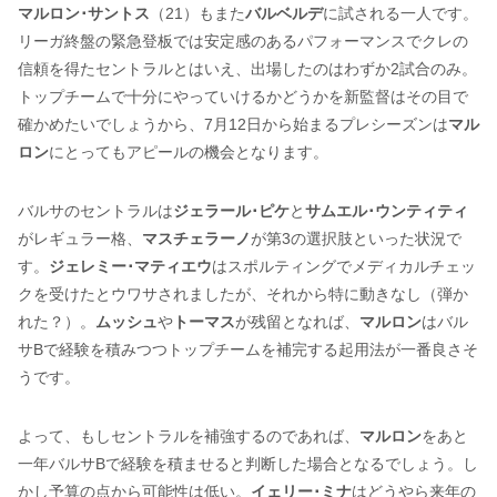
マルロン･サントス
（21）もまた
バルベルデ
に試される一人です。
リーガ終盤の緊急登板では安定感のあるパフォーマンスでクレの
信頼を得たセントラルとはいえ、出場したのはわずか2試合のみ。
トップチームで十分にやっていけるかどうかを新監督はその目で
確かめたいでしょうから、7月12日から始まるプレシーズンは
マル
ロン
にとってもアピールの機会となります。
バルサのセントラルは
ジェラール･ピケ
と
サムエル･ウンティティ
がレギュラー格、
マスチェラーノ
が第3の選択肢といった状況で
す。
ジェレミー･マティエウ
はスポルティングでメディカルチェッ
クを受けたとウワサされましたが、それから特に動きなし（弾か
れた？）。
ムッシュ
や
トーマス
が残留となれば、
マルロン
はバル
サBで経験を積みつつトップチームを補完する起用法が一番良さそ
うです。
よって、もしセントラルを補強するのであれば、
マルロン
をあと
一年バルサBで経験を積ませると判断した場合となるでしょう。し
かし予算の点から可能性は低い。
イェリー･ミナ
はどうやら来年の