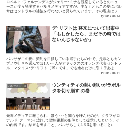
ロベルト･フェルナンデスがジェリー･ミナを視察しているとのニュ
ースが度々登場するバルサメディアですが、少なくともこの夏にバル
サはセントラルの補強を行わないと見られています。その理由はフル
ミネンセからバルサBへと期限付き移籍でやってきていたマルロン･
2017.06.14
サントスがトップチームでもやれることが
デ･リフトは 将来について思案中
選手ニュース
「もしかしたら、まだその時では
ないんじゃないか」
バルサがこの夏に契約を目指している選手たちの中で、是非ともカン
プノウ行きを選んでほしい一人がアヤックスのオランダ代表セントラ
ル、マタイス･デ･リフト（19）です。でも逸材だけに引く手あま
た、彼自身もまだ決断を迷っています。
2019.06.11
ウンティティの熱い願いがラポル
バルサニュース
タを切り崩す の巻
先週メディアに報じられ、ほう･･･と関心を呼んだのが、クラブがロ
ナルド･クーマンに対して契約更新の条件として提示したという、そ
の内容です。結果を出すこと、バルサらしく4-3-3を用いることに加