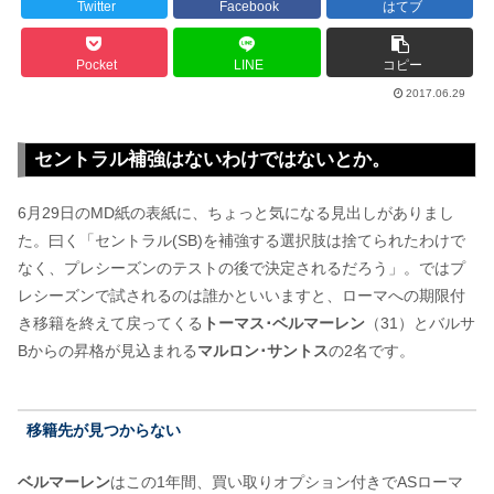
Twitter
Facebook
はてブ
Pocket
LINE
コピー
2017.06.29
セントラル補強はないわけではないとか。
6月29日のMD紙の表紙に、ちょっと気になる見出しがありまし
た。曰く「セントラル(SB)を補強する選択肢は捨てられたわけで
なく、プレシーズンのテストの後で決定されるだろう」。ではプ
レシーズンで試されるのは誰かといいますと、ローマへの期限付
き移籍を終えて戻ってくる
トーマス･ベルマーレン
（31）とバルサ
Bからの昇格が見込まれる
マルロン･サントス
の2名です。
移籍先が見つからない
ベルマーレン
はこの1年間、買い取りオプション付きでASローマ