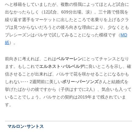
へと移籍をしていましたが、複数の怪我によってほとんど試合に
出なかったらしく（12試合、609分出場。涙）。三十路で怪我を
繰り返す選手をマーケットに出したところで名乗りを上げるクラ
ブは見つからないだろうとの後ろ向きな理由により、少なくとも
プレシーズンはバルサで試してみることになった模様です（
MD
紙
）。
前向きに考えれば、これは
ベルマーレン
にとってチャンスとなり
ます。もしこれで
エルネスト･バルベルデ
に良いところを示し、確
信させることが出来れば、バルサで花を咲かせることになるかも
しれない･･･ 2週間前に美しい
ポリー･パーソンズ
さんと結婚式を
挙げたばかりの彼ですから（子供はすでに2人）、気合いも入って
いることでしょう。バルサとの契約は2019年まで残されていま
す。
マルロン･サントス