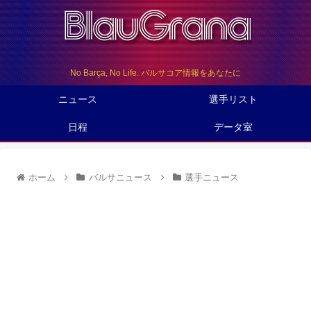
No Barça, No Life. バルサコア情報をあなたに
ニュース
選手リスト
日程
データ室
ホーム
バルサニュース
選手ニュース