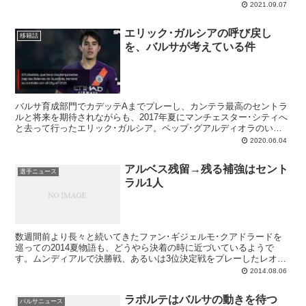
えて、リキ･プッチとサムエル･ウンティティを起用することを求め
2021.09.07
たというのですが、、愛されリキは分かるとして何故ビッグサムなの
か、そこが謎だったのです。
エリック･ガルシアの呼び戻し
移籍話
を、バルサが考えている件
バルサ育成部門でカデッテAまでプレーし、カンテラ最高のセントラ
ルと将来を期待されながらも、2017年夏にマンチェスター･シティへ
と去って行ったエリック･ガルシア。ペップ･グアルディオラのいる
シティのほうが、バルサよりも早く成長するチャンスがあるだろうと
2020.06.04
見ての退団ですが、クレとしては残念でした。そんな彼の呼び戻し
を、バルサがいま狙っているという。英国クラブとセントラルの契約
アルベス残留→残る補強はセント
があと1シーズンで切れるのです。
選手ニュース
ラル1人
数週間前より長々と続いてきたファン･ギジェルモ･クアドラードを
巡っての2014夏物語も、どうやら決着の時に近づいているようで
す。ムンディアルで決勝戦、あるいは3位決定戦をプレーしたレオ･
メッシ、ハビエル･マスチェラーノ、ダニ･アルベス、そしてネイマ
2014.08.06
ールがチームに合流した5日（火）、ブラジル人ラテラルはさっそく
ルイス･エンリケと個別面談を実施。そしてアルベスが残留すること
ラポルテはバルサの動きを待つ
で両者は合意し、彼の後釜として獲得する計画だったクアドラードか
バルサニュース