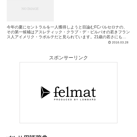
らバルサは撤退、補強はセントラルに絞ることになった、という話で
す。
今年の夏にセントラルを一人獲得しようと目論むFCバルセロナの、
その第一候補はアスレティック・クラブ・デ・ビルバオの若きフラン
ス人アイメリク・ラポルテだと見られています。21歳の若さにもか
かわらずリーガ経験が豊富で、テクニックに優れたこの左利きセント
2016.03.28
ラルこそ、将来のチームの中心となるに最適な逸材だとテクニコたち
は見なしているとされますが、逸材ゆえに値段も高く。彼の契約解除
金の5,000万ユーロは二の足を踏むに十分な難問であり、バルサに前
スポンサーリンク
進を躊躇わせている主要因となっています。