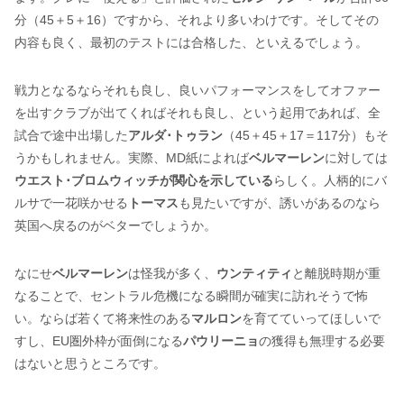
分（45＋5＋16）ですから、それより多いわけです。そしてその
内容も良く、最初のテストには合格した、といえるでしょう。
戦力となるならそれも良し、良いパフォーマンスをしてオファー
を出すクラブが出てくればそれも良し、という起用であれば、全
試合で途中出場した
アルダ･トゥラン
（45＋45＋17＝117分）もそ
うかもしれません。実際、MD紙によれば
ベルマーレン
に対しては
ウエスト･ブロムウィッチが関心を示している
らしく。人柄的にバ
ルサで一花咲かせる
トーマス
も見たいですが、誘いがあるのなら
英国へ戻るのがベターでしょうか。
なにせ
ベルマーレン
は怪我が多く、
ウンティティ
と離脱時期が重
なることで、セントラル危機になる瞬間が確実に訪れそうで怖
い。ならば若くて将来性のある
マルロン
を育てていってほしいで
すし、EU圏外枠が面倒になる
パウリーニョ
の獲得も無理する必要
はないと思うところです。