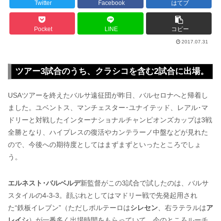
Twitter
Facebook
はてブ
Pocket
LINE
コピー
2017.07.31
ツアー3試合のうち、クラシコを含む2試合に出場。
USAツアーを終えたバルサ遠征団が昨日、バルセロナへと帰着し
ました。ユベントス、マンチェスター･ユナイテッド、レアル･マ
ドリーと対戦したインターナショナルチャンピオンズカップは3戦
全勝となり、ハイプレスの復活やカンテラーノ中盤などが見れた
ので、今後への期待度としてはまずまずといったところでしょ
う。
エルネスト･バルベルデ
新監督がこの3試合で試したのは、バルサ
スタイルの4-3-3。顔ぶれとしてはマドリー戦で先発起用され
た“鉄板イレブン”（ただしポルテーロは
シレセン
、右ラテラルは
ア
レイシ
）が一番多く出場時間をもらっていて、今のところルーチ