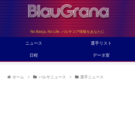
No Barça, No Life. バルサコア情報をあなたに
ニュース
選手リスト
日程
データ室
ホーム
バルサニュース
選手ニュース