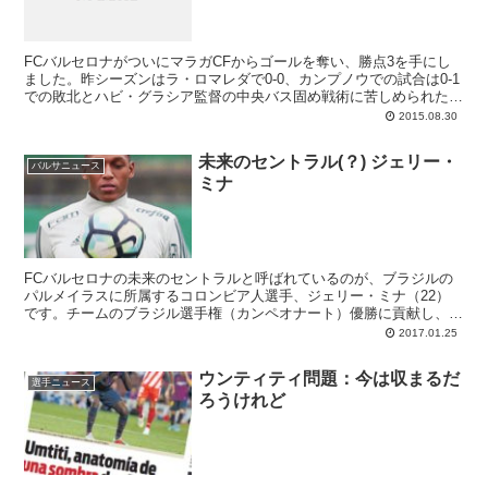
FCバルセロナがついにマラガCFからゴールを奪い、勝点3を手にし
ました。昨シーズンはラ・ロマレダで0-0、カンプノウでの試合は0-1
での敗北とハビ・グラシア監督の中央バス固め戦術に苦しめられたル
ーチョチーム。この日の試合もまた似たような展開で進んでいました
2015.08.30
が、そのイヤな流れをぶち破ったのが、ここ2試合で良い評価を得て
いるトーマス・ベルマーレンです。組み立てパス、連係は発展途上の
未来のセントラル(？) ジェリー・
ベルギー人セントラルですが、昨年辛い思いをした彼がシーズン序盤
バルサニュース
ミナ
にこうしてヒーローになれるのは明るいニュース。トリデンテの攻撃
をことごとく阻止したマラガ守護神カメニの壁を、ベルマーレンが打
ち崩したってのは良い話じゃないですか。バルサがマラガから得点を
奪ったのは、292分ぶりだそうです。
FCバルセロナの未来のセントラルと呼ばれているのが、ブラジルの
パルメイラスに所属するコロンビア人選手、ジェリー・ミナ（22）
です。チームのブラジル選手権（カンペオナート）優勝に貢献し、大
会最優秀デフェンサに選出された彼はバルセロニスタとして知られて
2017.01.25
おり、バルサも購入オプションを保有しているなど、近い将来のバル
サ入団は濃厚そうな状況。年俸額で上回るマンチェスター・シティな
ウンティティ問題：今は収まるだ
どの誘いも断り、一途にカタランクラブからのオファーを待ってくれ
選手ニュース
ろうけれど
ているそうです。しかしながら流動的な要素も含んでますので、バル
サとしては過信してもいられない。これから選手側との面談を経て、
どう行動するのか決めていくとされています。