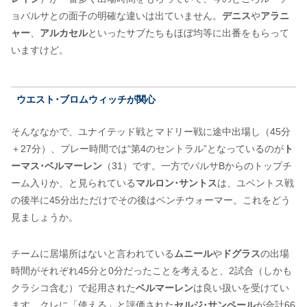
ョバルサとの面子の明確な違いは出ていません。
デニス
や
アラニ
ャー
、
アルカセル
といったサブたちもほぼ均等に出番をもらって
いますけど。
ウエスト･ブロムウィッチが関心
そんななかで、ユナイテッド戦とマドリー戦に途中出場し（45分
＋27分）、プレー時間では“第4のセントラル”となっているのが
ト
ーマス･ベルマーレン
（31）です。一方でバルサBからのトップチ
ーム入りか、と見られている
マルロン･サントス
は、ユベントス戦
の後半に45分出ただけでその後はベンチウォーマー。これをどう
見ましょうか。
チームに居場所はないと言われている
ムニール
や
ドグラス
の出場
時間がそれぞれ45分と0分だったことを考えると、2試合（しかも
クラシコ含む）で起用された
ベルマーレン
は良い扱いを受けてい
ます。クレに「使える」と評価された
セルジ･サンペール
が合計66