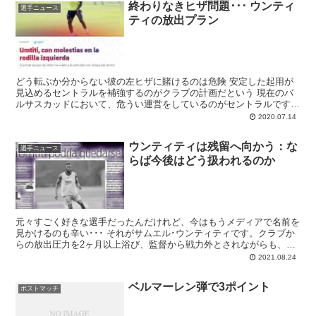
終わりなきヒザ問題･･･ ウンティ
選手ニュース
ティの放出プラン
どう転ぶか分からない彼の左ヒザに賭けるのは危険 安定した起用が
見込めるセントラルを補強するのがクラブの計画だという 現在のバ
ルサスカッドにおいて、危うい運営をしているのがセントラルです。
最近はジェラール･ピケとクレメン･...
2020.07.14
ウンティティは残留へ向かう：な
選手ニュース
らば今後はどう扱われるのか
元々すごく好きな選手だったんだけれど、今はもうメディアで名前を
見かけるのも辛い･･･ それがサムエル･ウンティティです。クラブか
らの放出圧力を2ヶ月以上浴び、監督から戦力外とされながらも、頑
として動こうとしないセントラル。選手に移籍の意思がない以上は法
2021.08.24
廷闘争を覚悟しての契約解除しかなく、それは避けたいバルサが折れ
る方向に進みそうです。サムとの契約期間、残り2年･･･。
ベルマーレン弾で3ポイント
ポストマッチ