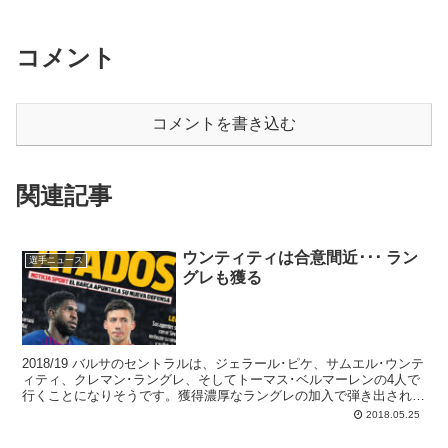
コメント
コメントを書き込む
関連記事
ウンティティは合意間近･･･ ラン
選手ニュース
グレも獲る
2018/19 バルサのセントラルは、ジェラール･ピケ、サムエル･ウンテ
ィティ、クレマン･ラングレ、そしてトーマス･ベルマーレンの4人で
行くことになりそうです。獲得濃厚なラングレの加入で弾き出される
のはジェリー･ミナ。怪我の多いベルマーレンをカンテラーノで補え
2018.05.25
ば、編成としては良さそうです。