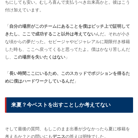
ちにしても安い。むしろ喜んで支払うべき出来高かと。彼はこう
付け加えています。
「
自分の場所がこのチームにあることを僕はピッチ上で証明して
きたし、ここで成功すること以外は考えてない
んだ。それが小さ
な頃からの夢だった。セビージャやビジャレアルに期限付き移籍
した時も、ここへ戻ってくると思ってたよ。僕はかなり苦しんだ
し、
この場所を失いたくはない
」
「
長い時間ここにいるため、このスカッドでポジションを得るた
めに僕はハードワークしているんだ
」
来夏？今ベストを出すことしか考えてない
そして最後の質問、もしこのまま出番が少なかったら夏に移籍を
考えるか？との問いにも
デニス
の答えは明快でした。