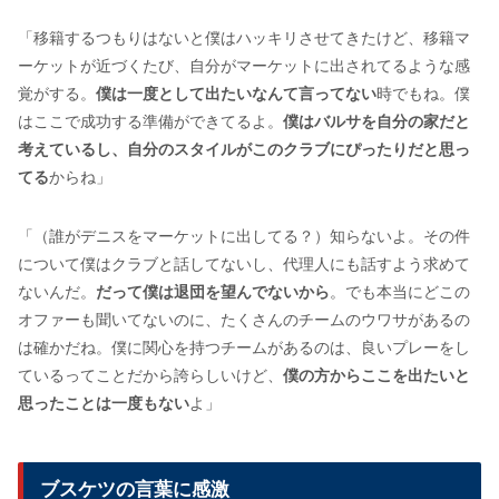
「移籍するつもりはないと僕はハッキリさせてきたけど、移籍マ
ーケットが近づくたび、自分がマーケットに出されてるような感
覚がする。
僕は一度として出たいなんて言ってない
時でもね。僕
はここで成功する準備ができてるよ。
僕はバルサを自分の家だと
考えているし、自分のスタイルがこのクラブにぴったりだと思っ
てる
からね」
「（誰がデニスをマーケットに出してる？）知らないよ。その件
について僕はクラブと話してないし、代理人にも話すよう求めて
ないんだ。
だって僕は退団を望んでないから
。でも本当にどこの
オファーも聞いてないのに、たくさんのチームのウワサがあるの
は確かだね。僕に関心を持つチームがあるのは、良いプレーをし
ているってことだから誇らしいけど、
僕の方からここを出たいと
思ったことは一度もない
よ」
ブスケツの言葉に感激