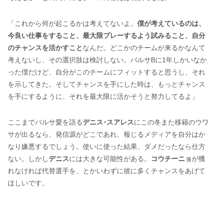
「これから何が起こるかは考えてないよ。
僕が考えているのは、
今良い仕事をすること、最大限プレーするよう試みること、自分
のチャンスを活かすこと
なんだ。どこかのチームが来るかなんて
考えないし、その選択肢は検討しない。バルサBに1年しかいなか
った僕だけど、自分がこのチームにフィットすると思うし、それ
を示してきた。そしてチャンスを手にした時は、もっとチャンス
を手にするように、それを最大限に活かそうと努力してるよ」
ここまでバルサ愛を語る
デニス･スアレス
にこの冬また移籍のウワ
サが出るなら、発信源がどこであれ、報じるメディアを自分はか
なり嫌悪するでしょう。使いに使った結果、ダメだったなら仕方
ない。しかし
デニス
には大きな可能性がある。
コウチーニョ
が獲
れなければ代替選手を、とかいわずに彼に多くチャンスをあげて
ほしいです。