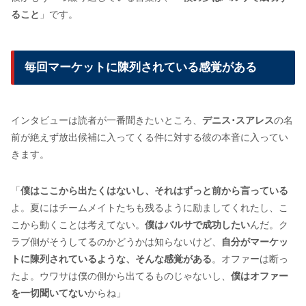
ること
」です。
毎回マーケットに陳列されている感覚がある
インタビューは読者が一番聞きたいところ、
デニス･スアレス
の名
前が絶えず放出候補に入ってくる件に対する彼の本音に入ってい
きます。
「
僕はここから出たくはないし、それはずっと前から言っている
よ。夏にはチームメイトたちも残るように励ましてくれたし、こ
こから動くことは考えてない。
僕はバルサで成功したい
んだ。ク
ラブ側がそうしてるのかどうかは知らないけど、
自分がマーケッ
トに陳列されているような、そんな感覚がある
。オファーは断っ
たよ。ウワサは僕の側から出てるものじゃないし、
僕はオファー
を一切聞いてない
からね」