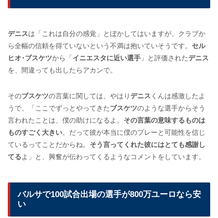
デニス
は「これは自分の感覚」とぼかしてはいますが、クラブか
ら全幅の信頼を得ていないという不満は抱いていそうです。
セル
ヒオ･ブスケツ
から「
イニエスタに近い選手
」と評価された
デニス
を、間違っても出したらアカンで。
その
ブスケツ
の言葉に関しては、やはり
デニス
くんは感激したよ
うで、「ここでずっとやってきた
ブスケツ
のような選手からそう
言われたことは、僕の助けになるよ。
その言葉の意味するものは
ものすごく大きい
。だって彼が本当に僕のプレーと可能性を信じ
ているってことだからね。
そう言ってくれた彼にはとても感謝し
てる
よ」と、興奮が伝わってくるようなコメントをしています。
バルサで100試合出場の選手が800万ユーロなら安
い