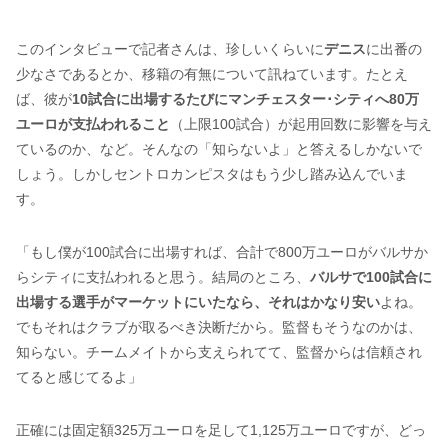
このインタビューで記者さんは、珍しいくらいに
デニス
に出番の
少なさであるとか、移籍の有無について訊ねています。たとえ
ば、彼が
10試合に出場するたびにマンチェスター･シティへ80万
ユーロが支払われること
（上限100試合）が起用回数に影響を与え
ているのか、など。そんなの「知らないよ」と答えるしかないで
しょう。しかしセントロカンピスタはもう少し踏み込んでいま
す。
「もし僕が100試合に出場すれば、合計で800万ユーロがバルサか
らシティに支払われると思う。結局のところ、
バルサで100試合に
出場する選手がマーケットにいたなら、それはかなり安い
よね。
でもそれはクラブが取るべき決断だから。監督もそうなのかは、
知らない。チームメイトから支えられてて、監督からは信頼され
てると感じてるよ」
正確には固定額325万ユーロを足して1,125万ユーロですが、どっ