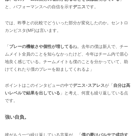
と、パフォーマンスへの自信を示す
デニス
です。
では、昨季との比較でどういった部分が変化したのか。セントロ
カンピスタ(MF)は言います。
「
プレーの機敏さや個性が増してる
ね。去年の僕は新人で、チー
ムメイト全員のことを知らなかったけど、今年はチーム内で居心
地良く感じている。チームメイトも僕のことを分かっていて、助
けてくれたり僕のプレーを励ましてくれるよ」
ポイントはこのインタビューの中で
デニス･スアレス
が「
自分は高
いレベルで結果を出している
」と考え、何度も繰り返している点
です。
強い自負。
彼がもう一つ繰り返している言葉が、「
僕の夢はバルサで成功す