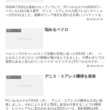
2016年7月6日お昼前のカンプノウにて、FCバルセロナの2016/17シ
ーズン1人目の加入選手、デニス・スアレスの入団プレゼンテーショ
ンが行われました。故郷ガリシア地方を思わせる青いジャケットを身
に付けたデニスくんはまず、会長室を訪れてクラブとの契約書にサイ
2016.07.07
ン。その後は会長や理事たちとカンプノウのパルコへ足を運んでバル
サ選手としての最初の挨拶、2016/17シーズンのユニフォームに着替
悩めるペドロ
えてのリフティング披露と記念撮影、記者会見と、新入団選手の恒例
選手ニュース
イベントを次々にこなしています。背番号はまだ決まっていないよう
ですが、「もし可能なら6番」と希望をしっかりと言うあたり、芯の
ある人だと伝わってきます。
ベルリンでのチャンピオンズ決勝が目前に迫った6月4日（木）、バ
ルセロニスタにひとつの朗報が飛び込んできました。今季かぎりでの
退団もあると見られていたペドロ･ロドリゲスとFCバルセロナが、契
約を2019年6月末まで延長することで合意、という知らせです。南米
2015.06.18
トリデンテなる怪物たちの存在によって出場機会が限定され、かつ
2016年夏には欧州選手権も控えているという状況でしたから、難し
デニス・スアレス獲得を発表
い決断だったのは間違いなく。よくぞ残留を選んでくれたと彼をハグ
選手ニュース
したい気持ちでいっぱいですが、バルサの7番に移籍の可能性がすっ
かり無くなったかといえばそうでもなく、チーム内での役割には今も
まだ疑問や不安を感じているみたいです。
FCバルセロナが7月4日（月）、デニス・スアレスの獲得を正式に発
表しました。それによりますと買戻し条項を行使することでの獲得
で、ビジャレアルに支払われるのは325万ユーロ。契約期間は4年間