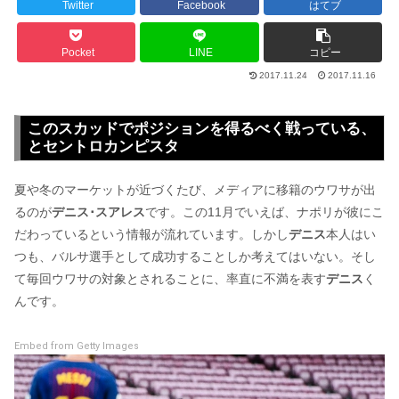
Twitter
Facebook
はてブ
Pocket
LINE
コピー
2017.11.24
2017.11.16
このスカッドでポジションを得るべく戦っている、
とセントロカンピスタ
夏や冬のマーケットが近づくたび、メディアに移籍のウワサが出
るのが
デニス･スアレス
です。この11月でいえば、ナポリが彼にこ
だわっているという情報が流れています。しかし
デニス
本人はい
つも、バルサ選手として成功することしか考えてはいない。そし
て毎回ウワサの対象とされることに、率直に不満を表す
デニス
く
んです。
Embed from Getty Images