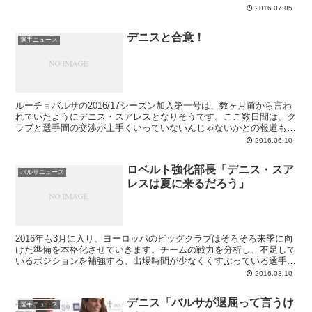
で、その4シーズンでの出場試合数に応じて1年延長のオプションが
2016.07.05
付いています。契約解除金は5,000万ユーロ。この火曜日にメディカ
ルチェックが行われ、新契約書へのサイン儀式と入団プレゼンテーシ
デニスと合意！
ョンは水曜日とのことです。
選手ニュース
ルーチョバルサの2016/17シーズン加入第一号は、数ヶ月前から言わ
れていたようにデニス・スアレスとなりそうです。ここ数日間は、ク
ラブと選手間の交渉が上手くいっていないんじゃないかとの報道もあ
りましたが、無事ファンの望むところに落ち着いたようなのでホッと
2016.06.10
ひと安心です。今季いっぱいは新たな投資のできないバルサゆえ、ク
ラブからの公式発表は7月1日になるだろうとのこと。買戻しに必要
ロベルト強化部長「デニス・スア
なのは350万ユーロ。バルセロナとは4年契約を結ぶとされていま
バルサニュース
レスは夏に来るだろう」
す。
2016年も3月に入り、ヨーロッパのビッグクラブはそろそろ来季に向
けた準備を本格化させていきます。チームの戦力を分析し、不足して
いるポジションを補強する。出場時間が少なくくすぶっている選手が
いれば、マーケットに出すことも検討する。ルーチョバルサでの優先
2016.03.10
強化ポイントとされるのは、若くて実績あるセントラルとトリデンテ
を補完する第4のデランテロです。あとは選手の退団があれば左ラテ
デニス「バルサが退屈って言うけ
ラルなり二人目のセントラルなりを獲得するのではないか、と見られ
選手ニュース