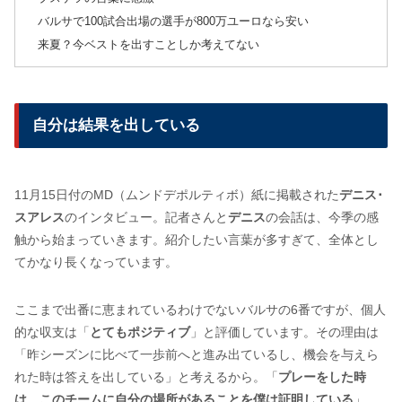
バルサで100試合出場の選手が800万ユーロなら安い
来夏？今ベストを出すことしか考えてない
自分は結果を出している
11月15日付のMD（ムンドデポルティボ）紙に掲載された
デニス･
スアレス
のインタビュー。記者さんと
デニス
の会話は、今季の感
触から始まっていきます。紹介したい言葉が多すぎて、全体とし
てかなり長くなっています。
ここまで出番に恵まれているわけでないバルサの6番ですが、個人
的な収支は「
とてもポジティブ
」と評価しています。その理由は
「昨シーズンに比べて一歩前へと進み出ているし、機会を与えら
れた時は答えを出している」と考えるから。「
プレーをした時
は、このチームに自分の場所があることを僕は証明している
」