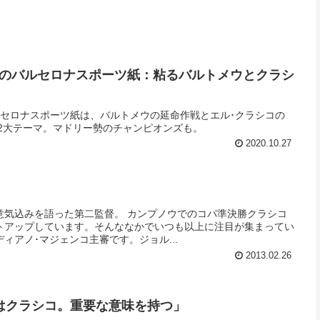
（火）のバルセロナスポーツ紙：粘るバルトメウとクラシ
のバルセロナスポーツ紙は、バルトメウの延命作戦とエル･クラシコの
が2大テーマ。マドリー勢のチャンピオンズも。
2020.10.27
意気込みを語った第二監督。 カンプノウでのコパ準決勝クラシコ
トアップしています。そんななかでいつも以上に注目が集まってい
ィアノ･マジェンコ主審です。ジョル...
2013.02.26
はクラシコ。重要な意味を持つ」