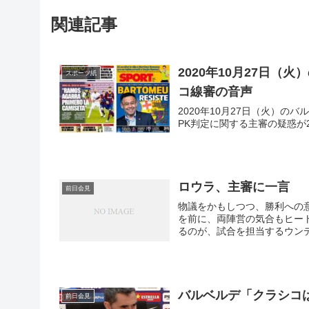
関連記事
2020年10月27日
スポーツ紙
コ線審の音声
2020年10月27日（火）
PK判定に関する主審の疑惑
ロウラ、主審に一言
前日会見
物議をかもしつつ、勝利への
を前に、両陣営の気合もヒー
るのが、試合を担当するウンデ
バルベルデ「クラシコ
前日会見