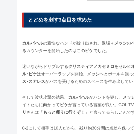
とどめを刺す3点目を求めた
カルバハル
の豪快なハンドが繰り出され、退場＋
メッシ
の
るカウンターを開始したのはこの
ピケ
でした。
迷いながらドリブルする
クリスティアノ
カセミロ
を
セルヒ
ル･ピケ
はオーバーラップを開始。
メッシ
へとボールを譲っ
ス･スアレス
がパスを受けるためのスペースを生み出してい
そして波状攻撃の結果、
カルバハル
がハンドを犯し、
メッ
イトたちに向かって
ピケ
が言っている言葉が良い。GOL 
リ
さんは「
もっと獲りに行くぞ！
」と言ってるらしいんで
0-2にして相手は10人だから、残り約30分間は点差を保