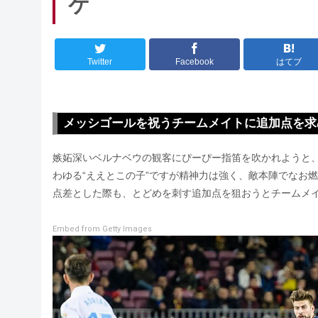
ケ
Twitter
Facebook
はてブ
メッシゴールを祝うチームメイトに追加点を求
嫉妬深いベルナベウの観客にぴーぴー指笛を吹かれようと
わゆる“ええとこの子”ですが精神力は強く、敵本陣でなお
点差とした際も、とどめを刺す追加点を狙おうとチームメ
Embed from Getty Images