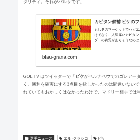
タリティ。それがバルサです。
カピタン候補 ピケの
もし冬のマーケットでハビエ
けでなく、人望厚いカピタン
ダーの資質がありそうなのはジ
blau-grana.com
GOL TV はツイッターで「
ピケ
がベルナベウでのゴレアー
く、勝利を確実にする3点目を欲しかったのは間違いないで
れていてもおかしくはなかったわけで、マドリー相手では
選手ニュース
エル･クラシコ
ピケ