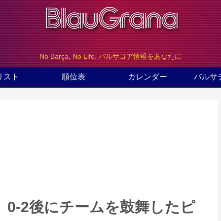
No Barça, No Life. バルサコア情報をあなたに
リスト
順位表
カレンダー
バルサ
0-2後にチームを鼓舞したピ