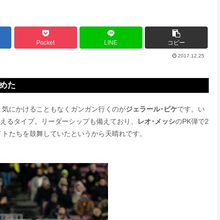
Pocket
LINE
コピー
2017.12.25
めた
、気にかけることもなくガンガン行くのが
ジェラール･ピケ
です。い
燃えるタイプ。リーダーシップも備えており、
レオ･メッシ
のPK弾で2
イトたちを鼓舞していたというから天晴れです。