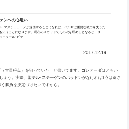
ファンへの心遣い
ル･マスチェラーノが退団することになれば、バルサは重要な戦力を失うだ
も失うことになります。現在のスカッドでその穴を埋めるとなると、リー
ェラール･ピケ...
2017.12.19
ダ（大量得点）を狙っていた」と書いてます。ゴレアーダはともか
しょう。実際、聖
テル･ステーゲン
のパラドンがなければ1点は返さ
早く勝負を決定づけたいですから。