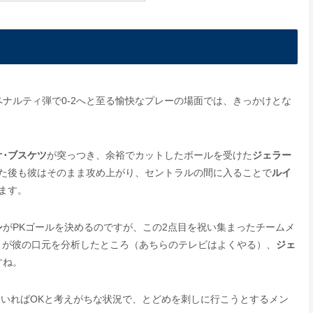
ペナルティ弾で0-2へと至る愉快なプレーの場面では、きっかけとな
オ･ブスケツ
が突っつき、余裕でカットしたボールを受けた
ジェラー
た後も彼はそのまま攻め上がり、セントラルの間に入ることで
ルイ
ます。
シ
がPKゴールを決めるのですが、この2点目を祝い集まったチームメ
TV が彼の口元を分析したところ（あちらのテレビはよくやる）、
ジェ
すね。
っていればOKと考えがちな状況で、とどめを刺しに行こうとするメン