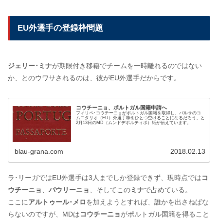
EU外選手の登録枠問題
ジェリー･ミナ
が期限付き移籍でチームを一時離れるのではない
か、とのウワサされるのは、彼がEU外選手だからです。
コウチーニョ、ポルトガル国籍申請へ
フィリペ･コウチーニョがポルトガル国籍を取得し、バルサのコ
ムニタリオ（EU）外選手枠をひとつ空けることになるだろう、と
2月13日のMD（ムンドデポルティボ）紙が伝えています。
blau-grana.com
2018.02.13
ラ･リーガではEU外選手は3人までしか登録できず、現時点では
コ
ウチーニョ
、
パウリーニョ
、そしてこの
ミナ
で占めている。
ここに
アルトゥール･メロ
を加えようとすれば、誰かを出さねばな
らないのですが、MDは
コウチーニョ
がポルトガル国籍を得ること