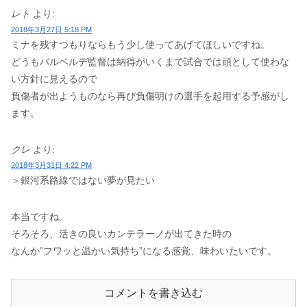
レト
より:
2018年3月27日 5:18 PM
ミナを残すつもりならもう少し使ってあげてほしいですね。
どうもバルベルデ監督は納得がいくまで試合では頑として使わな
い方針に見えるので
負傷者が出ようものなら再び負傷明けの選手を起用する予感がし
ます。
クレ
より:
2018年3月31日 4:22 PM
＞銀河系路線ではない夢が見たい
本当ですね。
そろそろ、活きの良いカンテラーノが出てきた時の
なんか”フワッと温かい気持ち”になる感覚、味わいたいです。
コメントを書き込む