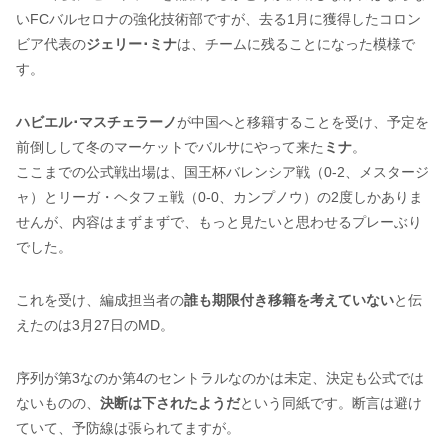
いFCバルセロナの強化技術部ですが、去る1月に獲得したコロン
ビア代表の
ジェリー･ミナ
は、チームに残ることになった模様で
す。
ハビエル･マスチェラーノ
が中国へと移籍することを受け、予定を
前倒しして冬のマーケットでバルサにやって来た
ミナ
。
ここまでの公式戦出場は、国王杯バレンシア戦（0-2、メスタージ
ャ）とリーガ・ヘタフェ戦（0-0、カンプノウ）の2度しかありま
せんが、内容はまずまずで、もっと見たいと思わせるプレーぶり
でした。
これを受け、編成担当者の
誰も期限付き移籍を考えていない
と伝
えたのは3月27日のMD。
序列が第3なのか第4のセントラルなのかは未定、決定も公式では
ないものの、
決断は下されたようだ
という同紙です。断言は避け
ていて、予防線は張られてますが。