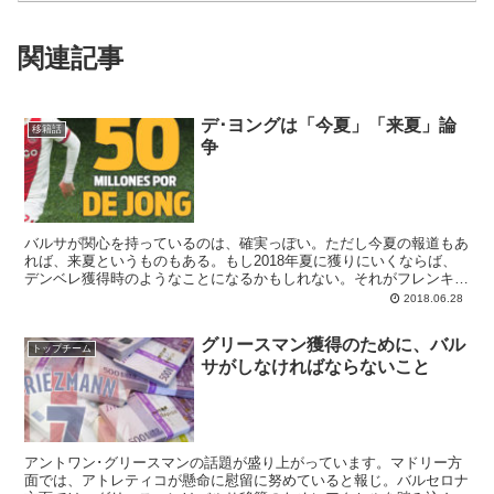
関連記事
デ･ヨングは「今夏」「来夏」論
移籍話
争
バルサが関心を持っているのは、確実っぽい。ただし今夏の報道もあ
れば、来夏というものもある。もし2018年夏に獲りにいくならば、
デンベレ獲得時のようなことになるかもしれない。それがフレンキ
ー･デ･ヨング作戦です。
2018.06.28
グリースマン獲得のために、バル
トップチーム
サがしなければならないこと
アントワン･グリースマンの話題が盛り上がっています。マドリー方
面では、アトレティコが懸命に慰留に努めていると報じ。バルセロナ