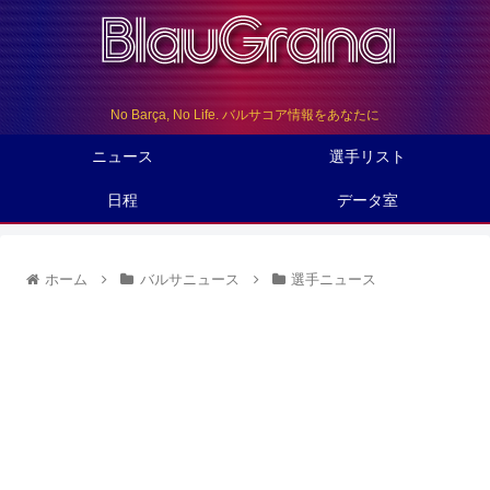
No Barça, No Life. バルサコア情報をあなたに
ニュース
選手リスト
日程
データ室
ホーム
バルサニュース
選手ニュース