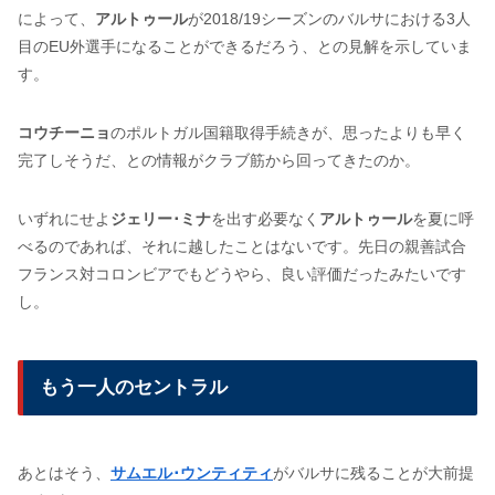
によって、
アルトゥール
が2018/19シーズンのバルサにおける3人
目のEU外選手になることができるだろう、との見解を示していま
す。
コウチーニョ
のポルトガル国籍取得手続きが、思ったよりも早く
完了しそうだ、との情報がクラブ筋から回ってきたのか。
いずれにせよ
ジェリー･ミナ
を出す必要なく
アルトゥール
を夏に呼
べるのであれば、それに越したことはないです。先日の親善試合
フランス対コロンビアでもどうやら、良い評価だったみたいです
し。
もう一人のセントラル
あとはそう、
サムエル･ウンティティ
がバルサに残ることが大前提