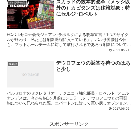
スカッドの抜本的改革（メッシ以
ーチョチームは現有戦力のままシーズン最後までいくことになったの
トップチーム
外の）カピタンズは移籍対象：特
でした。ムニールの更なる成長に期待です。
にセルジ･ロベルト
FCバルセロナ会長ジョアン･ラポルタによる改革宣言「1つのサイク
ルが終わり、私たちは刷新過程に入っている」。バルサ界隈は今日
も、フットボールチームに対して敢行されるであろう刷新についての
ニュースで満ちています。監督交代ネタがとりあえず一段落したの
2021.05.21
で、次はメッシ以外のカピタンズの将来について盛り上がってみよう
か、てなところです。特に視線の中心にあるのは、セルジ･ロベルト
デウロフェウの返答を待つのはあ
の去就です。
移籍話
と少し
バルセロナのセクレタリオ・テクニコ（強化部長）ロベルト･フェル
ナンデスは、今から約1ヶ月前にジェラール･デウロフェウとの再契
約について訊ねられた際、エバートンに対して買い戻しオプション
（1,200万ユーロ）を行使する考えを公言していました。これは転売
2017.06.05
目的の呼び戻しではなく、戦力として数えるが故の決断だとMD紙は
していますが、拒否権があるというデウロ側からはまだなんの反応も
ないらしく。昨日、U-21スペイン代表の会見での質問されたデラン
スポンサーリンク
テロは、“以前は将来について考えすぎたので、今は代表のことだけ
を考えている”と、個人的な決断は先送りにすると説明しています。