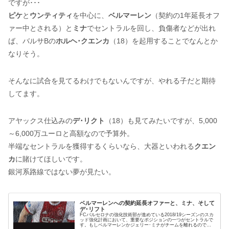
ですが･･･
ピケ
と
ウンティティ
を中心に、
ベルマーレン
（契約の1年延長オフ
ァー中とされる）と
ミナ
でセントラルを回し、負傷者などが出れ
ば、バルサBの
ホルヘ･クエンカ
（18）を起用することでなんとか
なりそう。
そんなに試合を見てるわけでもないんですが、やれる子だと期待
してます。
アヤックス仕込みの
デ･リクト
（18）も見てみたいですが、5,000
～6,000万ユーロと高額なので予算外。
半端なセントラルを獲得するくらいなら、大器といわれる
クエン
カ
に賭けてほしいです。
銀河系路線ではない夢が見たい。
ベルマーレンへの契約延長オファーと、ミナ、そして
デ･リフト
FCバルセロナの強化技術部が進めている2018/19シーズンのスカ
ッド強化計画において、重要なポジションの一つがセントラルで
す。もしベルマーレンかジェリー･ミナがチームを離れるのであ