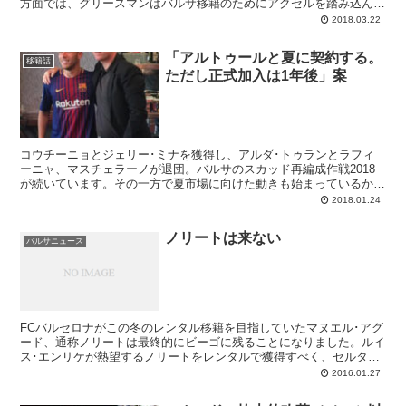
方面では、グリースマンはバルサ移籍のためにアクセルを踏み込んだ
と伝え。バルサがグリースマンをスカッドに加え、銀河系路線を強化
2018.03.22
したいのであれば...
「アルトゥールと夏に契約する。
移籍話
ただし正式加入は1年後」案
コウチーニョとジェリー･ミナを獲得し、アルダ･トゥランとラフィ
ーニャ、マスチェラーノが退団。バルサのスカッド再編成作戦2018
が続いています。その一方で夏市場に向けた動きも始まっているか
ら、強化技術部は大忙し。24日のMDは、アルトゥールとの契約を大
2018.01.24
きく取り上げています。
ノリートは来ない
バルサニュース
FCバルセロナがこの冬のレンタル移籍を目指していたマヌエル･アグ
ード、通称ノリートは最終的にビーゴに残ることになりました。ルイ
ス･エンリケが熱望するノリートをレンタルで獲得すべく、セルタへ
と最終オファーを出していたバルサでしたが、その内容はカルロス･
2016.01.27
モウリニョ会長を納得させるには至らず、交渉は昨日の午後をもって
決裂。この冬のマーケットでのノリートのバルサ入団はなくなり、ル