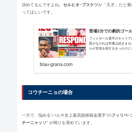
決めてるんですよね。
セルヒオ･ブスケツ
が「天才」だと褒
ってほしいです。
登場2分での劇的ゴー
フットボール選手のキャリア
質がなければ幸運は続きませ
ルが苦境を脱するきっかけに
blau-grana.com
コウチーニョの場合
一方で、悩める“バルサ史上最高額移籍金選手”の
フィリペ･
チーニャッソ
” が鳴りを潜めています。