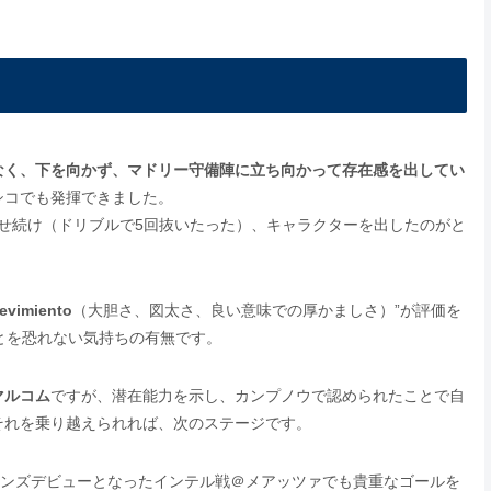
なく、下を向かず、マドリー守備陣に立ち向かって存在感を出してい
シコでも発揮できました。
せ続け（ドリブルで5回抜いたった）、キャラクターを出したのがと
revimiento
（大胆さ、図太さ、良い意味での厚かましさ）”が評価を
とを恐れない気持ちの有無です。
マルコム
ですが、潜在能力を示し、カンプノウで認められたことで自
それを乗り越えられれば、次のステージです。
オンズデビューとなったインテル戦＠メアッツァでも貴重なゴールを