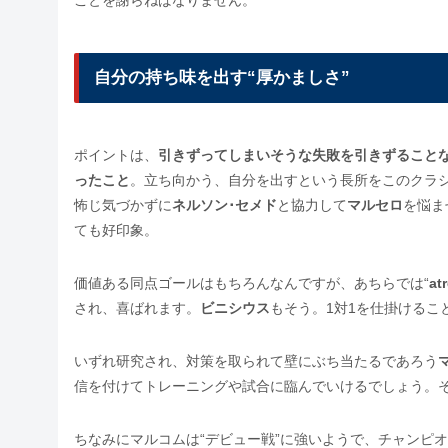
自分の持ち味を出す“厚かましさ”
ポイントは、
引きずってしまいそうな失敗を引きずること
ったこと
。立ち向かう、自分を出すという長所をこのクラ
怖じ気づかずに
ネルソン･セメド
と協力して
マルセロ
を悩ま
ても好印象。
価値ある同点ゴールはもちろんなんですが、あちらでは“
at
され、喜ばれます。
ビニシウス
もそう。1対1を仕掛けるこ
いずれ研究され、対策を取られて壁にぶち当たるであろう
信を付けてトレーニングや試合に臨んでいけるでしょう。
ちなみにマルコムは“デビュー戦”に強いようで、チャンピ