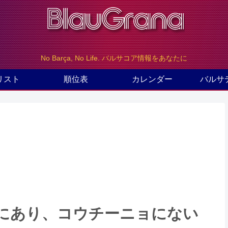
No Barça, No Life. バルサコア情報をあなたに
リスト
順位表
カレンダー
バルサ
にあり、コウチーニョにない