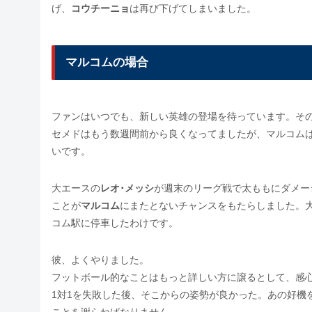
げ、
コウチーニョ
は再び下げてしまいました。
マルコムの場合
ファンはいつでも、新しい英雄の登場を待っています。そ
セメドはもう数週間前から良くなってましたが、マルコム
いです。
大エースの
レオ･メッシ
が週末のリーグ戦で太ももにダメー
ことが
マルコム
にまたとないチャンスをもたらしました。
コム駅に停車したわけです。
彼、よくやりました。
フットボール的なことはもっと詳しい方に譲るとして、感心
1対1を失敗した後、そこからの姿勢が良かった。あの好機
ことを謝らねばなりません。