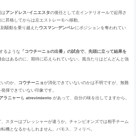
初は
アンドレス･イニエスタ
の後任として左インテリオールで起用さ
発に昇格してからは左エストレーモへ移動。
て遅刻騒動を乗り越えた
ウスマン･デンベレ
にポジションを奪われてい
するような
「コウチーニョの出番」の試合で、先頭に立って結果を
機会はあるのに、期待に応えられていない。風当たりはどんどんと強
ないのか、
コウチーニョ
が消化できていないのかは不明ですが、無難
を発揮できていない印象です。
アラニャー
も
atrevimiento
があって、自分の味を出してますから。
ど、スターはプレッシャーが違うか。チャンピオンズでは相手チーム
の転機となるかもしれません。バモス、フィリペ。