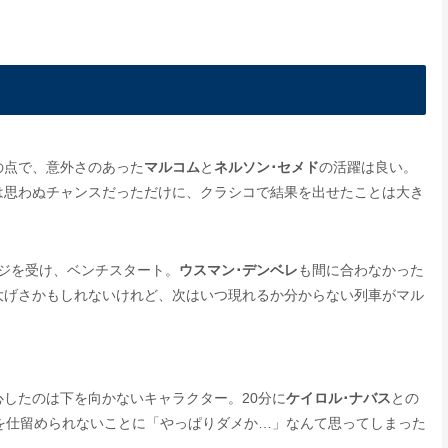
の点で、意外さのあった
マルコム
と
ネルソン･セメド
の活躍は良い。
は思わぬチャンスだっただけに、クラシコで結果を出せたことは大き
ジを受け、ベンチスタート。
ウスマン･デンベレ
も間に合わなかった
大げさかもしれないけれど、次はいつ現れるか分からない列車がマル
したのは下を向かないキャラクター。20分に
ケイロル･ナバス
との
を仕留められないことに「やっぱりダメか…」なんて思ってしまった