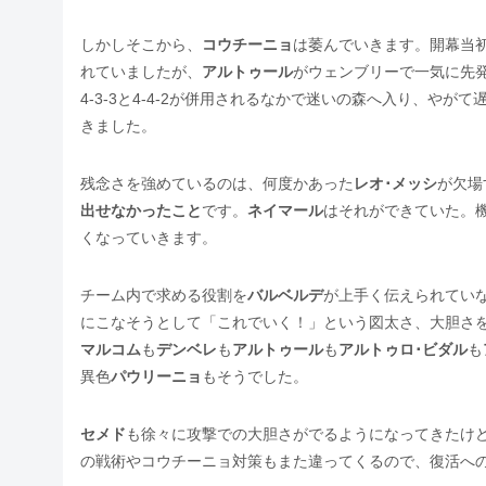
しかしそこから、
コウチーニョ
は萎んでいきます。開幕当
れていましたが、
アルトゥール
がウェンブリーで一気に先
4-3-3と4-4-2が併用されるなかで迷いの森へ入り、やが
きました。
残念さを強めているのは、何度かあった
レオ･メッシ
が欠場
出せなかったこと
です。
ネイマール
はそれができていた。
くなっていきます。
チーム内で求める役割を
バルベルデ
が上手く伝えられてい
にこなそうとして「これでいく！」という図太さ、大胆さ
マルコム
も
デンベレ
も
アルトゥール
も
アルトゥロ･ビダル
も
異色
パウリーニョ
もそうでした。
セメド
も徐々に攻撃での大胆さがでるようになってきたけ
の戦術やコウチーニョ対策もまた違ってくるので、復活へ