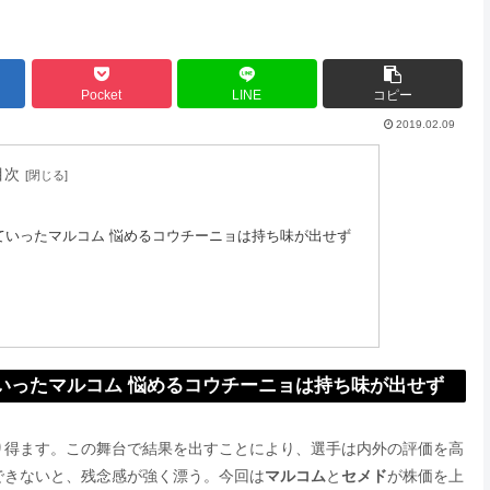
Pocket
LINE
コピー
2019.02.09
目次
ていったマルコム 悩めるコウチーニョは持ち味が出せず
いったマルコム 悩めるコウチーニョは持ち味が出せず
り得ます。この舞台で結果を出すことにより、選手は内外の評価を高
できないと、残念感が強く漂う。今回は
マルコム
と
セメド
が株価を上