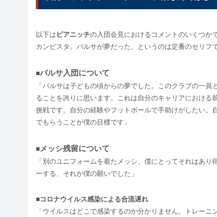
以下は
ピアニッチ
の入団会見におけるコメントのいくつか
カンピスタ。バルサが夢だった、というのは定番のセリフ
バルサ入団について
■
「バルサは子どもの頃からの夢でした。このクラブの一員
ることを誇りに思います。これは自分のキャリアにおける
挑戦です。自分の経験やフットボールで手助けがしたい。
でもらうことが僕の目標です」
メッシ残留について
■
「別のユニフォームを着たメッシ、僕にとってそれはあり
ーする、それが僕の願いでした」
■
コロナウイルス感染による合流遅れ
「ウイルスはどこで感染するのか分かりません。トレーニ