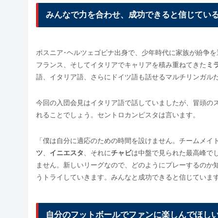
みんなで力を合わせ、成功できると信じてい
ボスニア･ヘルツェゴビナ出身で、少年時代に家族が紛争
フランス、そしてイタリアでキャリアを積み重ねてきた
ミ
語、イタリア語、さらにドイツ語も話せるマルチリンガル
今回の入団会見はイタリア語で話していましたが、冒頭の
れることでしょう。セントロカンピスタは言います。
「僕は自分に適応のための時間を設けません。チームメイ
ツ
、
イニエスタ
、それに
チャビ
は中盤で見られた最高峰で
ません。新しいリーグなので、どのようにプレーするのか
うトライしていきます。みんなと成功できると信じていま
自分のフットボールでファンに楽しんでほし