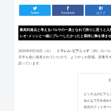
Twitter
Facebook
はてブ
最高到達点と考えるバルサの一員となれて誇りに思うと入
レオ･メッシと一緒にプレーしたかったと期待に胸を弾ま
2020年9月15日（火）、
ミラレム･ピアニッチ
（30）のバ
月半も前に発表されていたので、ようやくの登場。背番号
語っています。
ピッチ上のピアニ
みんなで力を合わ
自分のフットボー