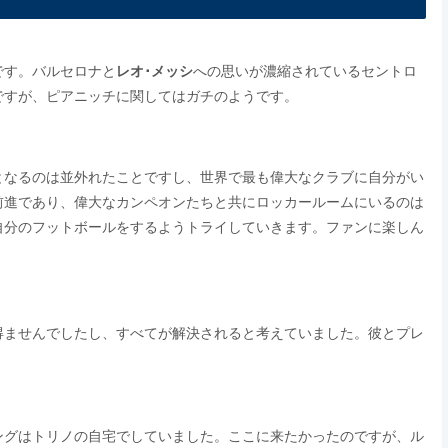
です。バルセロナと
レオ･メッシ
への思いが濃縮されているセントロ
ですが、ピアニッチに関してはガチのようです。
となるのは並外れたことですし、世界で最も偉大なクラブに自分がい
前進であり、偉大なカンペオンたちと共にロッカールームにいるのは
自分のフットボールをするようトライしていきます。ファンに楽しん
得ませんでしたし、すべてが解決されると考えていました。彼とプレ
ングはトリノの自宅でしていました。ここに来たかったのですが、ル