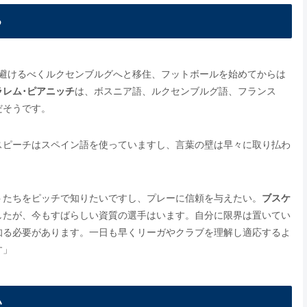
る
を避けるべくルクセンブルグへと移住、フットボールを始めてからは
ラレム･ピアニッチ
は、ボスニア語、ルクセンブルグ語、フランス
だそうです。
スピーチはスペイン語を使っていますし、言葉の壁は早々に取り払わ
トたちをピッチで知りたいですし、プレーに信頼を与えたい。
ブスケ
したが、今もすばらしい資質の選手はいます。自分に限界は置いてい
知る必要があります。一日も早くリーガやクラブを理解し適応するよ
す」
い