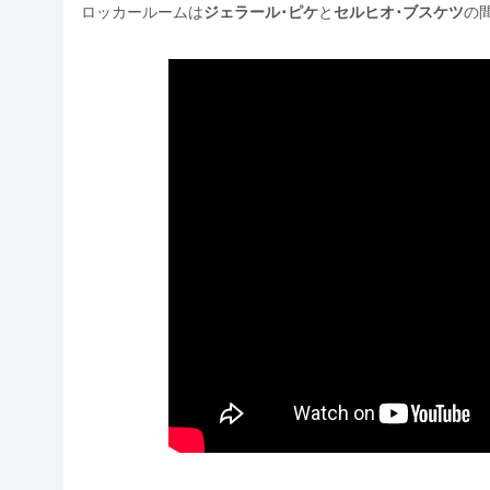
ロッカールームは
ジェラール･ピケ
と
セルヒオ･ブスケツ
の