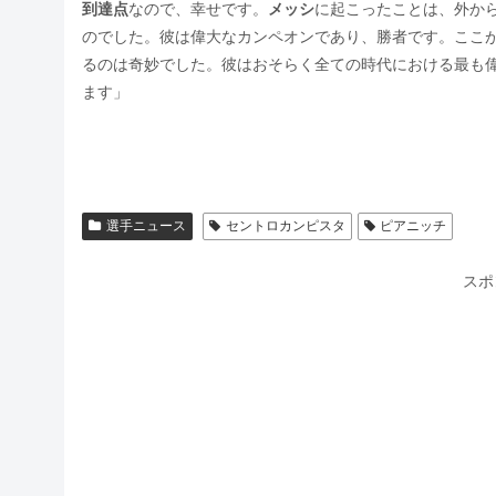
到達点
なので、幸せです。
メッシ
に起こったことは、外か
のでした。彼は偉大なカンペオンであり、勝者です。ここ
るのは奇妙でした。彼はおそらく全ての時代における最も
ます」
選手ニュース
セントロカンピスタ
ピアニッチ
スポ