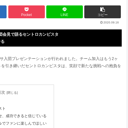
Pocket
LINE
コピー
2020.09.16
団会見で語るセントロカンピスタ
せる
ルサ入団プレゼンテーションが行われました。チーム加入はもう2ヶ
８を引き継いだセントロカンピスタは、笑顔で新たな挑戦への抱負を
目次
スト
せ、成功できると信じている
ルでファンに楽しんでほしい