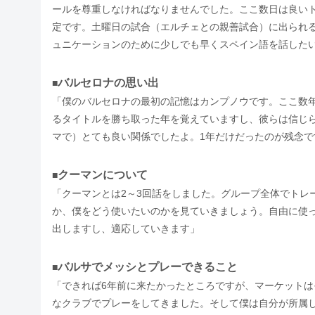
ールを尊重しなければなりませんでした。ここ数日は良い
定です。土曜日の試合（エルチェとの親善試合）に出られ
ュニケーションのために少しでも早くスペイン語を話した
バルセロナの思い出
■
「僕のバルセロナの最初の記憶はカンプノウです。ここ数
るタイトルを勝ち取った年を覚えていますし、彼らは信じ
マで）とても良い関係でしたよ。1年だけだったのが残念で
クーマンについて
■
「クーマンとは2～3回話をしました。グループ全体でトレ
か、僕をどう使いたいのかを見ていきましょう。自由に使
出しますし、適応していきます」
バルサでメッシとプレーできること
■
「できれば6年前に来たかったところですが、マーケット
なクラブでプレーをしてきました。そして僕は自分が所属