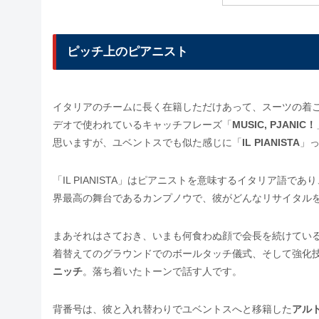
ピッチ上のピアニスト
イタリアのチームに長く在籍しただけあって、スーツの着
デオで使われているキャッチフレーズ「
MUSIC, PJANIC！
思いますが、ユベントスでも似た感じに「
IL PIANISTA
」
「IL PIANISTA」はピアニストを意味するイタリア語
界最高の舞台であるカンプノウで、彼がどんなリサイタルをす
まあそれはさておき、いまも何食わぬ顔で会長を続けてい
着替えてのグラウンドでのボールタッチ儀式、そして強化
ニッチ
。落ち着いたトーンで話す人です。
背番号は、彼と入れ替わりでユベントスへと移籍した
アル