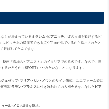
こなしが決まっている
ミラレム･ピアニッチ
。彼の入団を歓迎するビ
」はピッチ上の指揮者である点や字面が似ているから採用されたと
って呼ばれてたんですな。
であり、映画『戦場のピアニスト』のイタリアでの題名です。なので、世
るだろうか（SPORT）･･･みたいなことになります。
る
ジュゼップ･マリア･バルトメウ
とのサイン儀式、ユニフォーム姿に
技術部長
ラモン･プラネス
に付き添われての入団会見をこなした
ピア
トゥール･メロ
の8番を継承。