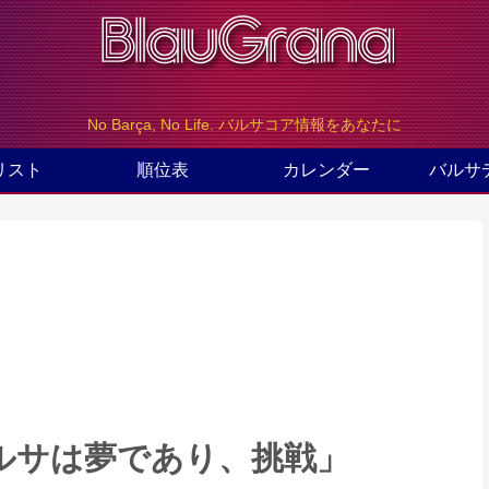
No Barça, No Life. バルサコア情報をあなたに
リスト
順位表
カレンダー
バルサ
ルサは夢であり、挑戦」