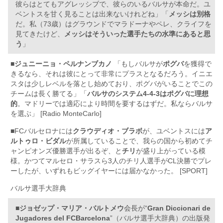
彼らはとてもアグレッシブで、彼らのいるバルサが本命だ。ユ
ベントスを甘く見ることは出来ないけれどね」「
メッシは別格
だ。私（73歳）はグラウンドでマラドーナやペレ、クライフを
見てきたけど、
メッシはそういった選手たちの水準にあると思
う
」
■
ジュニーニョ・ペルナンブカノ
「もしバルサが
ポグバ
を獲得で
きるなら、それは彼にとって非常にプラスとなるだろう。イニエ
スタは少しレベルを落とし始めており、ポグバがいることでこの
チームは長く勝てる」「
バルサのシステム4-4-3はポグバに理想
的
。マドリーでは適応により時間を要するはずだ。私ならバルサ
を選ぶ」 [Radio MonteCarlo]
■FCバルセロナには
クラウディオ・ブラボ
が、ユベントスには
ア
ルトゥロ・ビダル
が所属していることで、我らの国から初めてチ
ャンピオンズ優勝選手が出るぞ、と
チリ
が盛り上がっている模
様。かつてマルセロ・サラスら3人のチリ人選手がCL決勝でプレ
ーしたが、いずれもビッグイヤーには届かなかった。 [SPORT]
バルサ選手大辞典
■
ジョゼップ・マリア・バルトメウ
会長が“
Gran Diccionari de
Jugadores del FCBarcelona
”（バルサ選手大辞典）の出版発