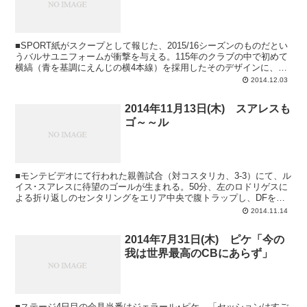
■SPORT紙がスクープとして報じた、2015/16シーズンのものだとい
うバルサユニフォームが衝撃を与える。115年のクラブの中で初めて
横縞（青を基調にえんじの横4本線）を採用したそのデザインに、各
方面で物議。パンツは赤色。セカン...
2014.12.03
2014年11月13日(木) スアレスも
ゴ～～ル
■モンテビデオにて行われた親善試合（対コスタリカ、3-3）にて、ル
イス･スアレスに待望のゴールが生まれる。50分、左のロドリゲスに
よる折り返しのセンタリングをエリア中央で腹トラップし、DFをか
わすと右足でズドンと一発。 ■ルイ...
2014.11.14
2014年7月31日(木) ピケ「今の
我は世界最高のCBにあらず」
■ステージ4日目の会見当番はジェラール･ピケ。「セッションはすご