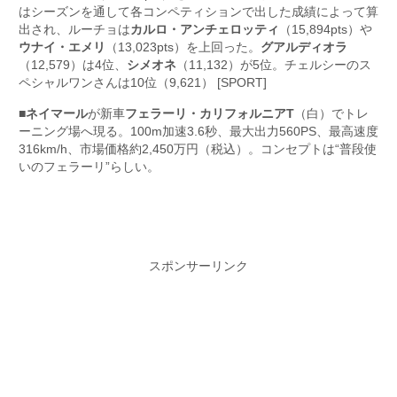
はシーズンを通して各コンペティションで出した成績によって算
出され、ルーチョは
カルロ・アンチェロッティ
（15,894pts）や
ウナイ・エメリ
（13,023pts）を上回った。
グアルディオラ
（12,579）は4位、
シメオネ
（11,132）が5位。チェルシーのス
ペシャルワンさんは10位（9,621） [SPORT]
■
ネイマール
が新車
フェラーリ・カリフォルニアT
（白）でトレ
ーニング場へ現る。100m加速3.6秒、最大出力560PS、最高速度
316km/h、市場価格約2,450万円（税込）。コンセプトは“普段使
いのフェラーリ”らしい。
スポンサーリンク