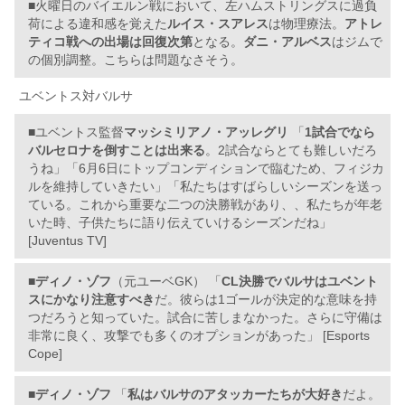
■火曜日のバイエルン戦において、左ハムストリングスに過負
荷による違和感を覚えた
ルイス・スアレス
は物理療法。
アトレ
ティコ戦への出場は回復次第
となる。
ダニ・アルベス
はジムで
の個別調整。こちらは問題なさそう。
ユベントス対バルサ
■ユベントス監督
マッシミリアノ・アッレグリ
「
1試合でなら
バルセロナを倒すことは出来る
。2試合ならとても難しいだろ
うね」「6月6日にトップコンディションで臨むため、フィジカ
ルを維持していきたい」「私たちはすばらしいシーズンを送っ
ている。これから重要な二つの決勝戦があり、、私たちが年老
いた時、子供たちに語り伝えていけるシーズンだね」
[Juventus TV]
■
ディノ・ゾフ
（元ユーベGK） 「
CL決勝でバルサはユベント
スにかなり注意すべき
だ。彼らは1ゴールが決定的な意味を持
つだろうと知っていた。試合に苦しまなかった。さらに守備は
非常に良く、攻撃でも多くのオプションがあった」 [Esports
Cope]
■
ディノ・ゾフ
「
私はバルサのアタッカーたちが大好き
だよ。