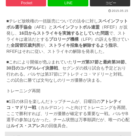
Pocket
LINE
コピー
2015.05.15
■テレビ放映権の一括販売についての法令に対し
スペインフット
ボル選手協会
（AFE）と
スペインフットボル連盟
（RFEF）が反
発し、
16日からストライキを実施するとしていた問題
で、スト
ライキは違法だとする
プロリーグ機構
（LFP）の訴えを受けてい
た
全国管区裁判所
が、
ストライキ招集を解除するよう指示
。
RFEFはそれに従い、ストライキの解除を発表した。
■これにより開催が危ぶまれていた
リーガ第37節と最終第38節、
30日のコパデルレイ決勝戦
、セグンダの残り試合も予定どおり
行われる。バルサは第37節にアトレティコ・マドリーと対戦。
この試合に勝てば文句なしのリーガ優勝が決まる。
トレーニング再開
■1日の休日を楽しんだトップチームが、日曜日の
アトレティ
コ・マドリー戦
（カルデロン）へと向けてトレーニングを再開。
ここで勝利すれば、リーガ優勝が確定する重要な一戦。バルサB
選手の参加はなかった。チーム状態は万事順調だが、唯一の心配
は
ルイス・スアレス
の回復具合。