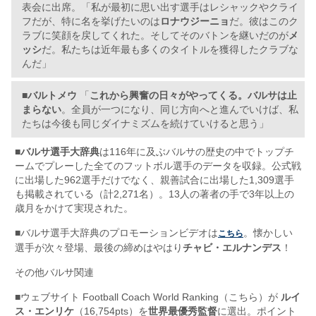
表会に出席。「私が最初に思い出す選手はレシャックやクライ
フだが、特に名を挙げたいのは
ロナウジーニョ
だ。彼はこのク
ラブに笑顔を戻してくれた。そしてそのバトンを継いだのが
メ
ッシ
だ。私たちは近年最も多くのタイトルを獲得したクラブな
んだ」
■
バルトメウ
「
これから興奮の日々がやってくる。バルサは止
まらない
。全員が一つになり、同じ方向へと進んでいけば、私
たちは今後も同じダイナミズムを続けていけると思う」
■
バルサ選手大辞典
は116年に及ぶバルサの歴史の中でトップチ
ームでプレーした全てのフットボル選手のデータを収録。公式戦
に出場した962選手だけでなく、親善試合に出場した1,309選手
も掲載されている（計2,271名）。13人の著者の手で3年以上の
歳月をかけて実現された。
■バルサ選手大辞典のプロモーションビデオは
。懐かしい
こちら
選手が次々登場、最後の締めはやはり
チャビ・エルナンデス
！
その他バルサ関連
■ウェブサイト Football Coach World Ranking（こちら）が
ルイ
ス・エンリケ
（16,754pts）を
世界最優秀監督
に選出。ポイント