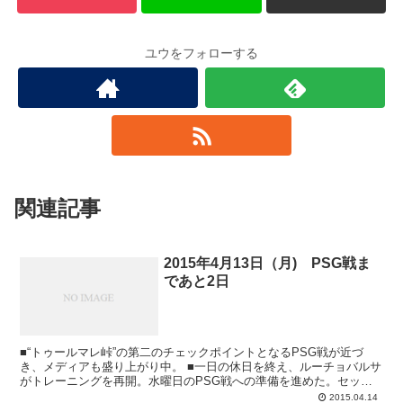
ユウをフォローする
関連記事
2015年4月13日（月) PSG戦ま
であと2日
■“トゥールマレ峠”の第二のチェックポイントとなるPSG戦が近づ
き、メディアも盛り上がり中。 ■一日の休日を終え、ルーチョバルサ
がトレーニングを再開。水曜日のPSG戦への準備を進めた。セッシ
ョンは第2グラウンドで行われ、トップ...
2015.04.14