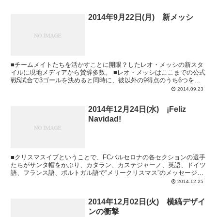
2014年9月22日(月) 新メッシ
■チームメイトたちを活かすことに開眼？したレオ・メッシの新スタ
イルに現地メディアから賛辞多数。 ■レオ・メッシはここまでの公式
戦5試合で3ゴールを決めると同時に、彼以外の9得点のうち6つをア
シストしている。偽9番から少し位置を...
2014.09.23
2014年12月24日(水) ¡Feliz
Navidad!
■クリスマスイブということで、FCバルセロナの各セクションの選手
たちがサンタ帽をかぶり、カタラン、カステジャーノ、英語、ドイツ
語、フランス語、ポルトガル語で“メリークリスマス”のメッセージ
（こちら）。バルサによるクリスマス特設ペー...
2014.12.25
2014年12月02日(火) 横縞デザイ
ンの衝撃