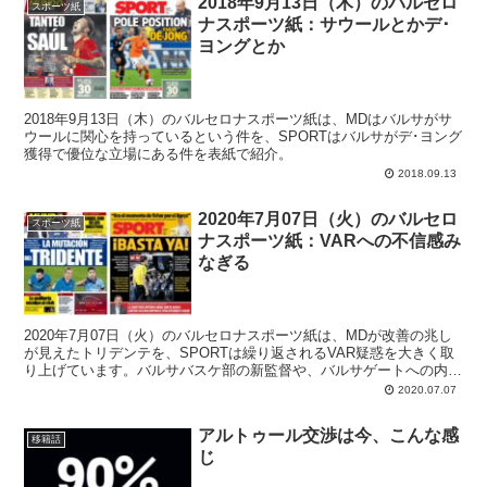
2018年9月13日（木）のバルセロ
スポーツ紙
ナスポーツ紙：サウールとかデ･
ヨングとか
2018年9月13日（木）のバルセロナスポーツ紙は、MDはバルサがサ
ウールに関心を持っているという件を、SPORTはバルサがデ･ヨング
獲得で優位な立場にある件を表紙で紹介。
2018.09.13
2020年7月07日（火）のバルセロ
スポーツ紙
ナスポーツ紙：VARへの不信感み
なぎる
2020年7月07日（火）のバルセロナスポーツ紙は、MDが改善の兆し
が見えたトリデンテを、SPORTは繰り返されるVAR疑惑を大きく取
り上げています。バルサバスケ部の新監督や、バルサゲートへの内部
監査結果も主な話題です。
2020.07.07
アルトゥール交渉は今、こんな感
移籍話
じ