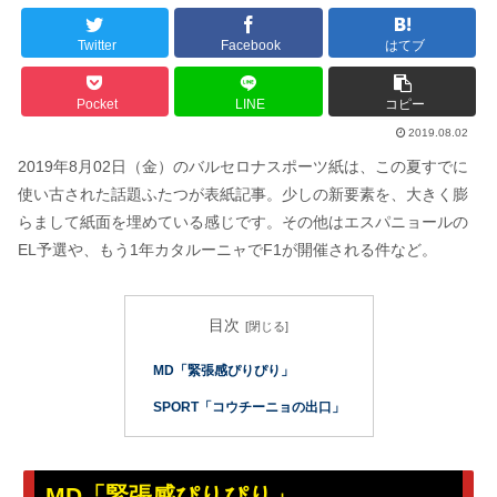
Twitter
Facebook
はてブ
Pocket
LINE
コピー
2019.08.02
2019年8月02日（金）のバルセロナスポーツ紙は、この夏すでに
使い古された話題ふたつが表紙記事。少しの新要素を、大きく膨
らまして紙面を埋めている感じです。その他はエスパニョールの
EL予選や、もう1年カタルーニャでF1が開催される件など。
目次
MD「緊張感ぴりぴり」
SPORT「コウチーニョの出口」
MD「緊張感ぴりぴり」