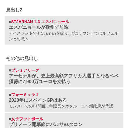
見出し2
■
STJARNAN 1-3 エスパニョール
エスパニョールが欧州で前進
アイスランドでもStjarnanを破り、第3ラウンドではルツェル
ンと対戦へ
その他の見出し
■
プレミアリーグ
アーセナルが、史上最高額アフリカ人選手となるペペ
獲得に7,900万ユーロを支払う
■
フォーミュラ１
2020年にスペインGPはある
モンメロでのF1開催 1年延長をカタルーニャ州政府が承認
■
女子フットボール
プリメーラ開幕節にバルサvsタコン