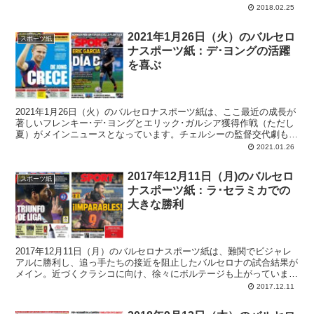
2018.02.25
2021年1月26日（火）のバルセロ
スポーツ紙
ナスポーツ紙：デ･ヨングの活躍
を喜ぶ
2021年1月26日（火）のバルセロナスポーツ紙は、ここ最近の成長が
著しいフレンキー･デ･ヨングとエリック･ガルシア獲得作戦（ただし
夏）がメインニュースとなっています。チェルシーの監督交代劇も注
目度高し。
2021.01.26
2017年12月11日（月)のバルセロ
スポーツ紙
ナスポーツ紙：ラ･セラミカでの
大きな勝利
2017年12月11日（月）のバルセロナスポーツ紙は、難関でビジャレ
アルに勝利し、追っ手たちの接近を阻止したバルセロナの試合結果が
メイン。近づくクラシコに向け、徐々にボルテージも上がっていま
す。
2017.12.11