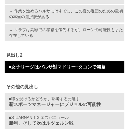
→ 作業を進めるバルサにはすでに、この夏の退団のための最初
の本当の選択肢がある
→ クラブは高額での移籍を優先するが、ローンの可能性もまた
存在している
見出し2
女子リーグはバルサ対マドリー･タコンで開幕
■
その他の見出し
■職を受けるかどうか、熟考する元選手
新スポーツマネージャーにプジョルの可能性
■STJARNAN 1-3 エスパニョール
勝利、そして次はルツェルン戦