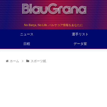
No Barça, No Life. バルサコア情報をあなたに
ニュース
選手リスト
日程
データ室
ホーム
スポーツ紙