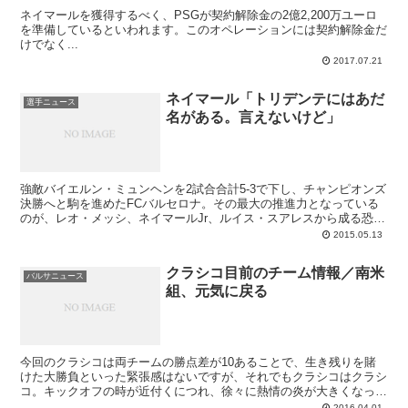
ネイマールを獲得するべく、PSGが契約解除金の2億2,200万ユーロ
を準備しているといわれます。このオペレーションには契約解除金だ
けでなく...
2017.07.21
ネイマール「トリデンテにはあだ
選手ニュース
名がある。言えないけど」
強敵バイエルン・ミュンヘンを2試合合計5-3で下し、チャンピオンズ
決勝へと駒を進めたFCバルセロナ。その最大の推進力となっている
のが、レオ・メッシ、ネイマールJr、ルイス・スアレスから成る恐怖
の南米トリデンテなのは間違いありません。ペップバイエルンとの対
2015.05.13
決でも、奪った5つのゴールは全てこのトリオによるもので、今シー
ズンの3人の得点合計は驚異の114ゴール（メッシ53、ネイ37、スア
クラシコ目前のチーム情報／南米
レス24）。もしバルサが三冠を達成すれば、このトリデンテは伝説
バルサニュース
組、元気に戻る
となって永く語り継がれましょう。
今回のクラシコは両チームの勝点差が10あることで、生き残りを賭
けた大勝負といった緊張感はないですが、それでもクラシコはクラシ
コ。キックオフの時が近付くにつれ、徐々に熱情の炎が大きくなって
きました。順位表とは関係なくマドリーにはどんな試合にでも勝ちた
2016.04.01