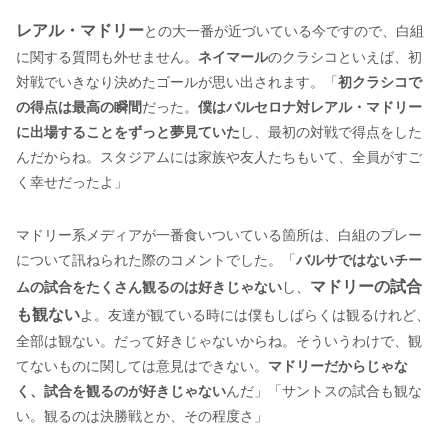
レアル・マドリー
との大一番が近づいている今ですので、白組
に関する質問も外せません。
ネイマール
のクラシコといえば、初
対戦でいきなり決めたゴールが思い出されます。「
初クラシコで
の得点は最高の瞬間
だった。
僕はバルセロナ対レアル・マドリー
に出場することをずっと夢見ていた
し、最初の対戦で得点をした
んだからね。スタジアムには家族や友人たちもいて、全員がすご
く幸せだったよ」
マドリー系メディアが一番食いついている箇所は、白組のプレー
について訊ねられた際のコメントでした。「
バルサではないチー
マドリーの試合
ムの試合をたくさん観るのは好きじゃない
し、
も観ない
よ。友達が観ている時には僕もしばらくは観るけれど、
全部は観ない。だって好きじゃないからね。そういうわけで、観
てないものに関しては意見はできない。
マドリーだからじゃな
く、試合を観るのが好きじゃない
んだ」「サントスの試合も観な
い。観るのは決勝戦とか、その程度さ」