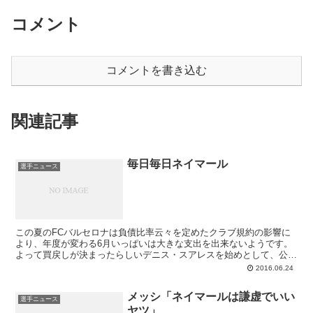
コメント
コメントを書き込む
関連記事
毎日毎日ネイマール
選手ニュース
この夏のFCバルセロナは負債比率云々を定めたクラブ規約の影響に
より、年度が変わる6月いっぱいは大きな支出を出来ないようです。
よって買戻しが決まったらしいデニス・スアレスを始めとして、公式
にわいわいするのは7月1日以降。ここ1週間ほどは補強作戦における
2016.06.24
表向きの動きはなく、紙面を持て余しているメディアがネイマールの
件であれやこれや言っている、そんな感じです。そこでこの1週間の
メッシ「ネイマールは謙虚でいい
ネイに関する報道を、順にまとめてみました。
選手ニュース
ヤツ」