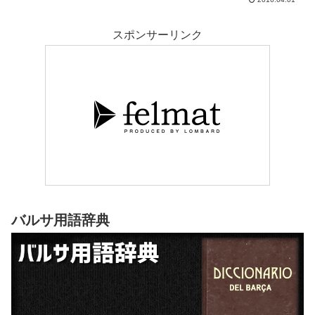
いですし、どんな試合でも負けるのは真っ平御免。スペクタクルなフ
ットボルによる勝利を御大クライフへ捧げ、続くアトレティコ・マド
リー戦への弾みとすることを期待します。爆発せよ、我らのトリデン
スポンサーリンク
テ。
バルサ用語辞典