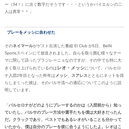
ー（34！）に次ぐ数字だそうです・・・というかバイエルンの二
人は異常＾＾；
プレーをメッシに合わせた
その
ネイマール
がゲスト出演した番組 El Club が5日、BeIN
Sportsスペインにて放送されました。自らを取り囲む様々なテー
マに関して語ったブラジレーニョなのですが、その中でも特に大
レオ・メッシ
きく取り上げられているのは
について。バルセロ
ナ入団2年目となった昨年は
メッシ
、
スアレス
とともにネットを揺
らしまくった彼は、そのバルサ流への適応についてこのように説
明しています。
「
バルセロナがどのようにプレーするのかは（入団前から）知っ
ていたし、バルサのプレー方法や選手たちを僕は大好きだったん
だ。クラックであり、ベストでもあるレオがいることも分かって
いたから、僕は自分のプレーを彼に合うようにしたよ。レオはこ