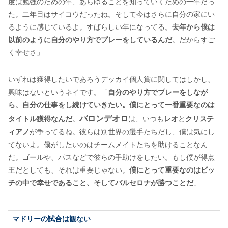
度は勉強のための年、あらゆることを知っていくための一年だっ
た。二年目はサイコウだったね。そして今はさらに自分の家にい
るように感じているよ。すばらしい年になってる。
去年から僕は
以前のように自分のやり方でプレーをしているんだ
。だからすご
く幸せさ」
いずれは獲得したいであろうデッカイ個人賞に関してはしかし、
興味はないというネイです。「
自分のやり方でプレーをしなが
ら、自分の仕事をし続けていきたい。僕にとって一番重要なのは
バロンデオロ
タイトル獲得なんだ
。
は、いつも
レオ
と
クリステ
ィアノ
が争ってるね。彼らは別世界の選手たちだし、僕は気にし
てないよ。僕がしたいのはチームメイトたちを助けることなん
だ。ゴールや、パスなどで彼らの手助けをしたい。もし僕が得点
王だとしても、それは重要じゃない。
僕にとって重要なのはピッ
チの中で幸せであること、そしてバルセロナが勝つことだ
」
マドリーの試合は観ない