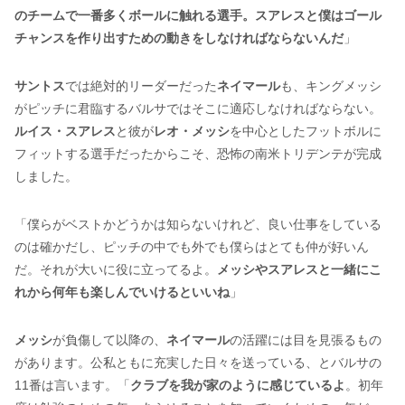
のチームで一番多くボールに触れる選手。スアレスと僕はゴール
チャンスを作り出すための動きをしなければならないんだ
」
サントス
では絶対的リーダーだった
ネイマール
も、キングメッシ
がピッチに君臨するバルサではそこに適応しなければならない。
ルイス・スアレス
と彼が
レオ・メッシ
を中心としたフットボルに
フィットする選手だったからこそ、恐怖の南米トリデンテが完成
しました。
「僕らがベストかどうかは知らないけれど、良い仕事をしている
のは確かだし、ピッチの中でも外でも僕らはとても仲が好いん
だ。それが大いに役に立ってるよ。
メッシやスアレスと一緒にこ
れから何年も楽しんでいけるといいね
」
メッシ
が負傷して以降の、
ネイマール
の活躍には目を見張るもの
があります。公私ともに充実した日々を送っている、とバルサの
11番は言います。「
クラブを我が家のように感じているよ
。初年