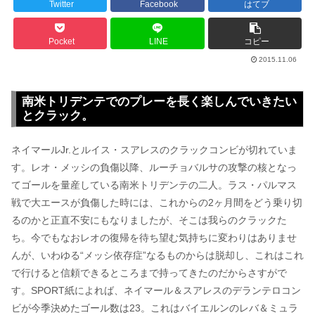
Twitter
Facebook
はてブ
Pocket
LINE
コピー
2015.11.06
南米トリデンテでのプレーを長く楽しんでいきたい
とクラック。
ネイマールJr.とルイス・スアレスのクラックコンビが切れていま
す。レオ・メッシの負傷以降、ルーチョバルサの攻撃の核となっ
てゴールを量産している南米トリデンテの二人。ラス・パルマス
戦で大エースが負傷した時には、これからの2ヶ月間をどう乗り切
るのかと正直不安にもなりましたが、そこは我らのクラックた
ち。今でもなおレオの復帰を待ち望む気持ちに変わりはありませ
んが、いわゆる“メッシ依存症”なるものからは脱却し、これはこれ
で行けると信頼できるところまで持ってきたのだからさすがで
す。SPORT紙によれば、ネイマール＆スアレスのデランテロコン
ビが今季決めたゴール数は23。これはバイエルンのレバ＆ミュラ