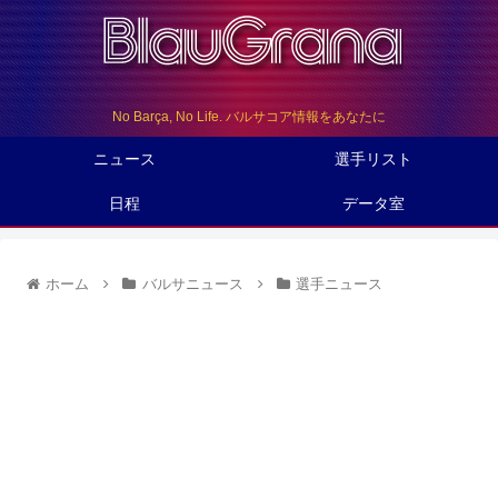
No Barça, No Life. バルサコア情報をあなたに
ニュース
選手リスト
日程
データ室
ホーム
バルサニュース
選手ニュース