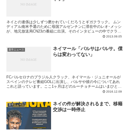
ネイとの連係は少しずつ磨かれていくだろうとギガクラック。 ムン
ディアル南米予選のために母国アルゼンチンに滞在中のレオ･メッシ
が、地元放送局CN23の番組に出演。そのインタビューの中でクラッ
クはFCバルセロナに関するいくつかのテーマにつ...
2013.09.05
ネイマール「バルサはバルサ。僕
選手ニュース
らは変わってない」
FCバルセロナのブラジル人クラック、ネイマール・ジュニオールが
スペインのテレビ番組GOLに出演し、バルサや彼の今についてあれ
これと語っています。ここ1ヶ月ほどのルーチョチームはいまひとつ
調子が上がらず、リーガではマラガ、レアル・ソシエダ、レアル・マ
2016.12.09
ドリーに3連続引き分け。それが響いて首位マドリーとは勝点差6の
苦しい状況です。その間はフットボルの内容も冴えませんでしたか
ネイの件が解決されるまで、移籍
ら、バルサは変わってしまったとルイス・エンリケの戦術を疑問視す
選手ニュース
交渉は一時停止
る声もちらほら。それらに対しネイマールは、自分たちはバルサであ
る、スタイルに変化はないとの見解を示しています。