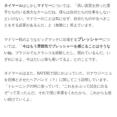
ネイマール
はしかし
マドリー
については、「高い資質を持った選
手たちのいる偉大なチームだね。僕らは自分たちの仕事をしない
といけない。マドリーのことは気にせず、自分たちのやるべきこ
とをする必要があるんだ」と（無難に）答えています。
プレッシャー
マドリー戦のようなビッグマッチに出場する
につ
いては、「
今はもう雰囲気でプレッシャーを感じることはそうな
いね
。ブラジルでもクラシコを経験したし、慣れているんだ。い
ずれにせよ、今はだいぶ落ち着いてるよ」とのことです。
ネイマールはまた、BATE戦で頭にかぶっていた、ロナウジーニョ
を彷彿とさせたヘアバンド（？）に関してこう説明しています。
「トレーニングの時に使っていて、“これをかぶって試合に出る
ぞ”って言ったんだ。それで僕に幸運をくれたから、これからも使
い続けていくよ」