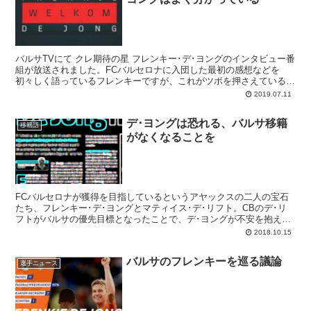
バルサTVにて クレ期待の星 フレンキー･デ･ヨングのインタビュー番
組が放送されました。FCバルセロナに入団した最初の感想などを
初々しく語っているフレンキーですが、これがツボを押さえていると
いうか、バルセロニスタを嬉しくさせる言葉がたくさんで
2019.07.11
デ･ヨングは恐れる、バルサ移籍
移籍話
がなくなることを
FCバルセロナが獲得を目指しているというアヤックスの二人の宝石
たち、フレンキー･デ･ヨングとマティイス･デ･リフト。CBのデ･リ
フトがバルサの優先目標となったことで、デ･ヨングが不安を抱えて
いるといいます。
2018.10.15
バルサのフレンキーを巡る議論
選手ニュース