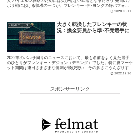
人 バイエルン攻略のためには欠かせない武器となるだろう 先日のナ
ポリ戦における収穫の一つが、フレンキー･デ･ヨングの好パフォー
マンスでした。左インテリオールで起用され...
2020.08.11
大きく転換したフレンキーの状
バルサニュース
況：換金要員から準･不売選手に
2022年のバルサ周りのニュースにおいて、最も名前をよく見た選手
のひとりがフレンキー・デジョン（デヨング）でした。特に夏マーケ
ット期間は連日さまざまな憶測が飛び交い、その多さにうんざりする
ほど。華のある選手ゆえ、冬を迎える今もニュースになり続けてはい
2022.12.26
ます。しかし内容は変化し、ブスケツ退団が濃厚となった今は、バル
サにとって重要な選手の位置付けに。クラブの“戦略”が変わったそう
です。
スポンサーリンク