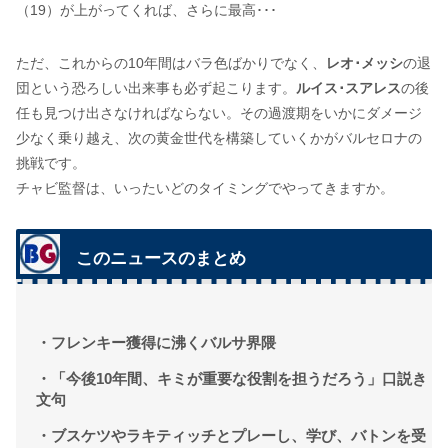
（19）が上がってくれば、さらに最高･･･
ただ、これからの10年間はバラ色ばかりでなく、
レオ･メッシ
の退
団という恐ろしい出来事も必ず起こります。
ルイス･スアレス
の後
任も見つけ出さなければならない。その過渡期をいかにダメージ
少なく乗り越え、次の黄金世代を構築していくかがバルセロナの
挑戦です。
チャビ監督は、いったいどのタイミングでやってきますか。
このニュースのまとめ
・フレンキー獲得に沸くバルサ界隈
・「今後10年間、キミが重要な役割を担うだろう」口説き
文句
・ブスケツやラキティッチとプレーし、学び、バトンを受