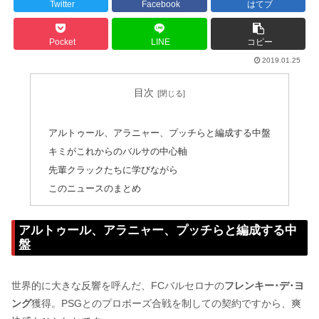
Twitter
Facebook
はてブ
Pocket
LINE
コピー
2019.01.25
目次
アルトゥール、アラニャー、プッチらと編成する中盤
キミがこれからのバルサの中心軸
先輩クラックたちに学びながら
このニュースのまとめ
アルトゥール、アラニャー、プッチらと編成する中
盤
世界的に大きな反響を呼んだ、FCバルセロナの
フレンキー･デ･ヨ
ング
獲得。PSGとのプロポーズ合戦を制しての契約ですから、爽