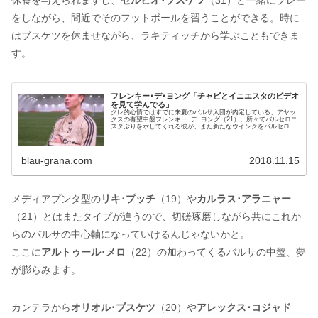
をしながら、間近でそのフットボールを習うことができる。時に
はブスケツを休ませながら、ラキティッチから学ぶこともできま
す。
フレンキー･デ･ヨング「チャビとイニエスタのビデオ
を見て学んでる」
クレ的心情ではすでに来夏のバルサ入団が内定している、アヤッ
クスの有望中盤フレンキー･デ･ヨング（21）。所々でバルセロニ
スタぶりを示してくれる彼が、また新たなウインクをバルセロナ
へ向け送っています。チャビとイニエスタのビデオを探しては勉
強する...
blau-grana.com
2018.11.15
メディアプンタ型の
リキ･プッチ
（19）や
カルラス･アラニャー
（21）とはまたタイプが違うので、切磋琢磨しながら共にこれか
らのバルサの中心軸になっていけるんじゃないかと。
ここに
アルトゥール･メロ
（22）の加わってくるバルサの中盤、夢
が膨らみます。
カンテラから
オリオル･ブスケツ
（20）や
アレックス･コジャド