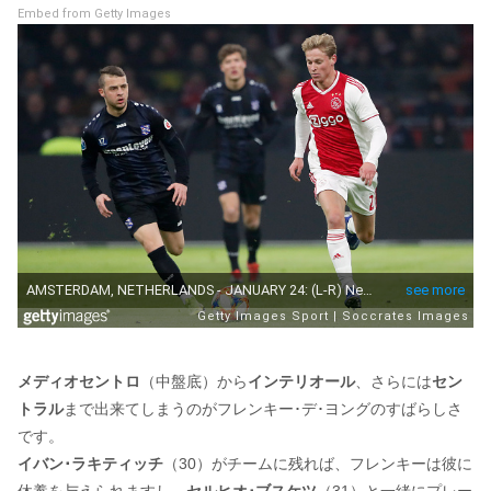
Embed from Getty Images
メディオセントロ
（中盤底）から
インテリオール
、さらには
セン
トラル
まで出来てしまうのがフレンキー･デ･ヨングのすばらしさ
です。
イバン･ラキティッチ
（30）がチームに残れば、フレンキーは彼に
休養を与えられますし、
セルヒオ･ブスケツ
（31）と一緒にプレー