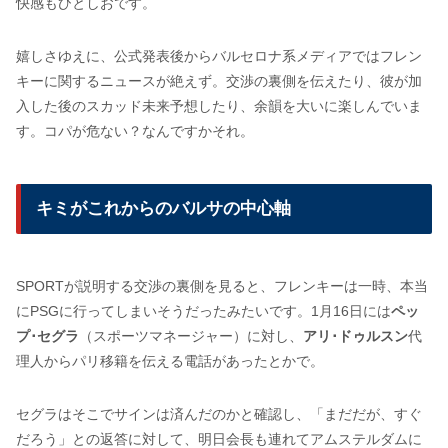
快感もひとしおです。
嬉しさゆえに、公式発表後からバルセロナ系メディアではフレン
キーに関するニュースが絶えず。交渉の裏側を伝えたり、彼が加
入した後のスカッド未来予想したり、余韻を大いに楽しんでいま
す。コパが危ない？なんですかそれ。
キミがこれからのバルサの中心軸
SPORTが説明する交渉の裏側を見ると、フレンキーは一時、本当
にPSGに行ってしまいそうだったみたいです。1月16日には
ペッ
プ･セグラ
（スポーツマネージャー）に対し、
アリ･ドゥルスン
代
理人からパリ移籍を伝える電話があったとかで。
セグラはそこでサインは済んだのかと確認し、「まだだが、すぐ
だろう」との返答に対して、明日会長も連れてアムステルダムに