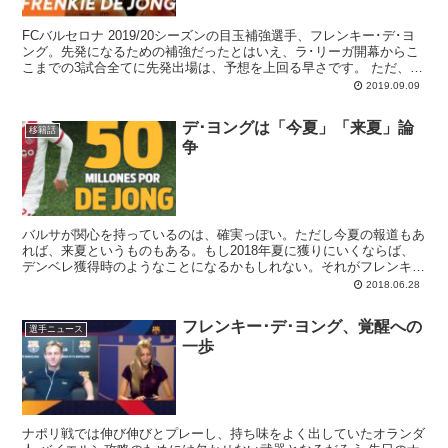
FCバルセロナ 2019/20シーズンの目玉補強選手、フレンキー･デ･ヨ
ング。先発になるための補強だったとはいえ、ラ･リーガ開幕からこ
こまでの3試合全てに先発出場は、予想を上回る早さです。 ただ、バ
ルベルデが指示するプレー方法では、窮屈に見えるのは確かで。伸び
2019.09.09
伸びと自由に動くのがフレンキーの良さゆえ、どうプレーさせるのが
より良いのかと議論はこれからも続いていくでしょう。
デ･ヨングは「今夏」「来夏」論
移籍話
争
バルサが関心を持っているのは、確実っぽい。ただし今夏の報道もあ
れば、来夏というものもある。もし2018年夏に獲りにいくならば、
デンベレ獲得時のようなことになるかもしれない。それがフレンキ
ー･デ･ヨング作戦です。
2018.06.28
フレンキー･デ･ヨング、覚醒への
選手ニュース
一歩
ナポリ戦では伸び伸びとプレーし、持ち味をよく出していたオランダ