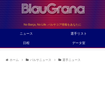
No Barça, No Life. バルサコア情報をあなたに
ニュース
選手リスト
日程
データ室
ホーム
バルサニュース
選手ニュース