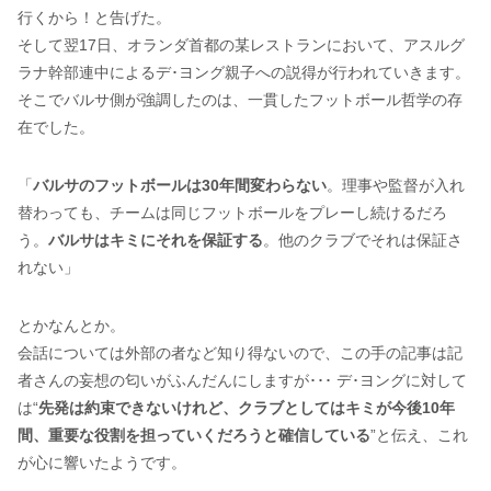
行くから！と告げた。
そして翌17日、オランダ首都の某レストランにおいて、アスルグ
ラナ幹部連中によるデ･ヨング親子への説得が行われていきます。
そこでバルサ側が強調したのは、一貫したフットボール哲学の存
在でした。
「
バルサのフットボールは30年間変わらない
。理事や監督が入れ
替わっても、チームは同じフットボールをプレーし続けるだろ
う。
バルサはキミにそれを保証する
。他のクラブでそれは保証さ
れない」
とかなんとか。
会話については外部の者など知り得ないので、この手の記事は記
者さんの妄想の匂いがふんだんにしますが･･･ デ･ヨングに対して
は“
先発は約束できないけれど、クラブとしてはキミが今後10年
間、重要な役割を担っていくだろうと確信している
”と伝え、これ
が心に響いたようです。