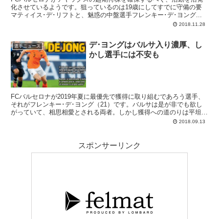
化させているようです。狙っているのは19歳にしてすでに守備の要
マティイス･デ･リフトと、魅惑の中盤選手フレンキー･デ･ヨング...
2018.11.28
デ･ヨングはバルサ入り濃厚、し
選手ニュース
かし選手には不安も
FCバルセロナが2019年夏に最優先で獲得に取り組むであろう選手、
それがフレンキー･デ･ヨング（21）です。バルサは是が非でも欲し
がっていて、相思相愛とされる両者。しかし獲得への道のりは平坦で
はなさそうです。
2018.09.13
スポンサーリンク