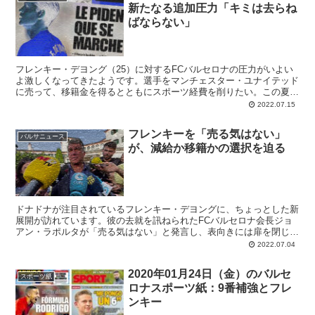
新たなる追加圧力「キミは去らね
ばならない」
フレンキー・デヨング（25）に対するFCバルセロナの圧力がいよい
よ激しくなってきたようです。選手をマンチェスター・ユナイテッド
に売って、移籍金を得るとともにスポーツ経費を削りたい。この夏の
新規加入選手を出場登録するためにはFFPをクリアする必要があり、
2022.07.15
それにはフレンキーの放出が重要だそうです。
フレンキーを「売る気はない」
バルサニュース
が、減給か移籍かの選択を迫る
ドナドナが注目されているフレンキー・デヨングに、ちょっとした新
展開が訪れています。彼の去就を訊ねられたFCバルセロナ会長ジョ
アン・ラポルタが「売る気はない」と発言し、表向きには扉を閉じた
のです。それを信じるか信じないかは、あなた次第･･･ 会長は同時
2022.07.04
に、高額な給与をクラブの現状に合わせるべしとのメッセージも発し
ています。
2020年01月24日（金）のバルセ
スポーツ紙
ロナスポーツ紙：9番補強とフレ
ンキー