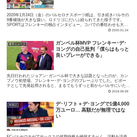
2020年1月24日（金）のバルセロナスポーツ紙は、引き続きバルサの
9番補強が大きな扱い。ロドリゴにだいぶ絞られてきた様子です。
SPORTはフレンキーの独占インタビュー。コパでの番狂わせも大き
なニュースです。
2020.01.24
ガンペル杯MVP フレンキー･デ･
選手ニュース
ヨングの自己批判「僕らはもっと
良いプレーができる」
先日行われたジョアン･ガンペル杯で大きな話題となったのが、カン
プノウ初登場、フレンキー･デ･ヨングのプレーぶりでした。ピボー
テとして先発起用されると、まるでもうずっと前からバルサにいたか
のようなワンタッチプレーでチームを動かし、試合のMVPも獲得。
2019.08.06
そして「僕らは良くなかった。もっと上手くやれる」と語っていると
ころが、偉大な選手になる気配を感じさせてくれて実に良いです。
デ･リフト＋デ･ヨングで1億4,000
移籍話
万ユーロ… 高額だが無理ではな
い
FCバルセロナがアヤックスの超期待株を確保するべく、活動を活発