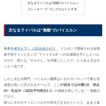
次なるライバルは“無敵”のバイエルン
フレンキー･デ･ヨングがもたらす光
次なるライバルは“無敵”のバイエルン
無事
ナポリ
を下し（2試合合計4-2）
、リスボンで開催される短期
集中型チャンピオンズ “ファイナル8“ への出場権を手にしたバル
セロナ。新たな「やらかし」を回避したことで、とりあえずはホ
ッと一息です。
しかし次なる関門、バイエルン艦隊はいまのヨーロッパで最も完
成度が高いと評されるチームで、ここ
27試合では26勝1分、得点
84・失点20（1試合平均得点3.1）
の成績を残している･･･ 無敵の
アロマ。
彼らに今のセティエンバルサが対抗できるかというと、あまり楽