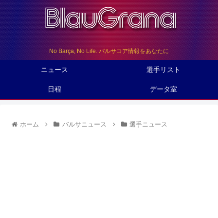
No Barça, No Life. バルサコア情報をあなたに
ニュース
選手リスト
日程
データ室
ホーム
バルサニュース
選手ニュース