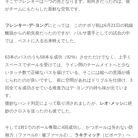
そこでフレンキーは一つの光となります。前向きだったのは、彼
がチームにもたらした新鮮な空気です。
フレンキー･デ･ヨング
にとっては、このナポリ戦は6月21日の戦線
離脱からの初先発だったのですが、バルサ選手としての試合の中
では、ベストに入る出来映えでした。
63本のパスのうち58本を成功（92%）させただけでなく、上手く
スペースでボールを受けては、ライン間のチームメイトへと少な
いタッチ数で正確なパスを届けている。そこには縦への意識が感
じられたのが良いですし、前に空間があればドリブルを仕掛け、3
回全てを成功させている推進力はデ･ヨングの持ち味が出ていま
す。
微妙なハンド判定によって取り消されましたが、
レオ･メッシ
に絶
妙のクロスを送ったのも彼でした。
そして1対1でのボール奪取に4回成功し、かつボールは失わない防
御力（ファール0・被ファール2）。
ラキティッチ
（ピボーテ）へ