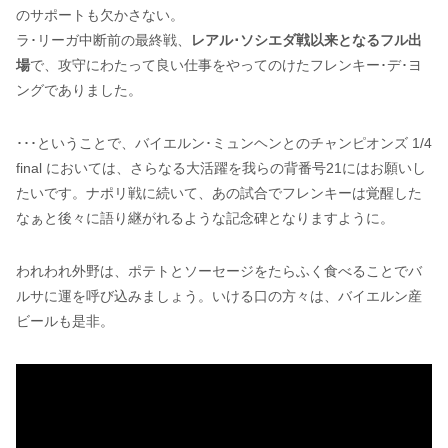
のサポートも欠かさない。
ラ･リーガ中断前の最終戦、
レアル･ソシエダ戦以来となるフル出
場
で、攻守にわたって良い仕事をやってのけたフレンキー･デ･ヨ
ングでありました。
･･･ということで、バイエルン･ミュンヘンとのチャンピオンズ 1/4
final においては、さらなる大活躍を我らの背番号21にはお願いし
たいです。ナポリ戦に続いて、あの試合でフレンキーは覚醒した
なぁと後々に語り継がれるような記念碑となりますように。
われわれ外野は、ポテトとソーセージをたらふく食べることでバ
ルサに運を呼び込みましょう。いける口の方々は、バイエルン産
ビールも是非。