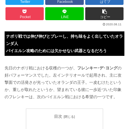
Twitter
Facebook
はてブ
Pocket
LINE
コピー
2020.08.11
ナポリ戦では伸び伸びとプレーし、持ち味をよく出していたオラ
ンダ人
バイエルン攻略のためには欠かせない武器となるだろう
先日のナポリ戦における収穫の一つが、
フレンキー･デ･ヨング
の
好パフォーマンスでした。左インテリオールで起用され、主に攻
撃面での活発さが光っていたオランダの王子。一皮むけたという
か、重しが取れたというか、望まれている彼に一歩近づいた印象
のフレンキーは、次のバイエルン戦における希望の一つです。
目次