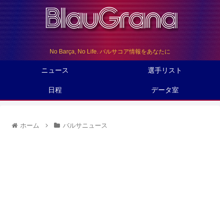
No Barça, No Life. バルサコア情報をあなたに
ニュース
選手リスト
日程
データ室
ホーム
バルサニュース