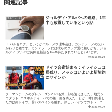
関連記事
ジョルディ･アルバへの連絡、1年
選手ニュース
半も放置しているという話
FCバルセロナ、というかバルトメウ理事会は、カンテラーノの扱い
がわりと雑です。カンテラーノには彼らのクラブ愛に頼りがち。ジョ
ルディ･アルバは契約更新話を1年半待たされているといいます。
2018.05.29
ドイツ合宿始まる：イライシュは
トップチーム
居残り、メッシはいよいよ新契約
にサインか
クーマンチームのプレシーズン2021も第二部を迎えました。地元シ
ウタット･エスポルティーバでの第一部を終えた一行が、昨日到着し
たのは南ドイツ。暑いスペインを離れ、涼しいドイツでのトレーニン
グと親善試合の1週間の始まりです。あちらではシュツットガルト、
2021.07.29
そしてザルツブルクとのテストマッチがバルサを待っています。