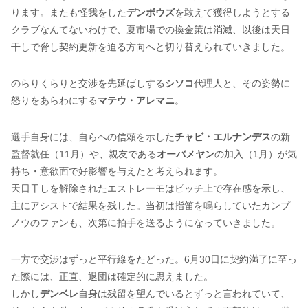
ります。またも怪我をした
デンボウズ
を敢えて獲得しようとする
クラブなんてないわけで、夏市場での換金策は消滅、以後は天日
干しで脅し契約更新を迫る方向へと切り替えられていきました。
のらりくらりと交渉を先延ばしする
シソコ
代理人と、その姿勢に
怒りをあらわにする
マテウ・アレマニ
。
選手自身には、自らへの信頼を示した
チャビ・エルナンデス
の新
監督就任（11月）や、親友である
オーバメヤン
の加入（1月）が気
持ち・意欲面で好影響を与えたと考えられます。
天日干しを解除されたエストレーモはピッチ上で存在感を示し、
主にアシストで結果を残した。当初は指笛を鳴らしていたカンプ
ノウのファンも、次第に拍手を送るようになっていきました。
一方で交渉はずっと平行線をたどった。6月30日に契約満了に至っ
た際には、正直、退団は確定的に思えました。
しかし
デンベレ
自身は残留を望んでいるとずっと言われていて、