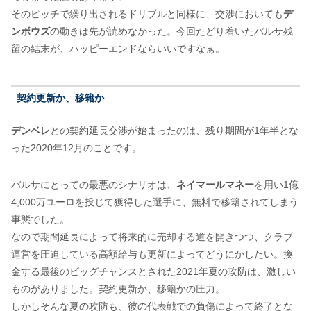
そのピッチで繰り出されるドリブルと同様に、交渉においても
デ
ンボウズ
の動きは先が読めなかった。今回たどり着いたバルサ残
留の結末が、ハッピーエンドならいいですなぁ。
契約更新か、移籍か
デンベレ
との契約延長交渉が始まったのは、残り期間が1年半とな
った2020年12月のことです。
バルサにとっての最悪のシナリオは、
ネイマールマネー
を用い1億
4,000万ユーロを投じて獲得した選手に、無料で移籍されてしまう
事態でした。
なので期間延長によって将来的に売却する道を開きつつ、クラブ
運営を圧迫している高額給与も更新によってどうにかしたい。換
金する最後のビッグチャンスとされた2021年夏の攻防は、激しい
ものがありました。契約更新か、移籍かの圧力。
しかしそんな夏の攻防も、彼の代表戦での負傷によって終了とな