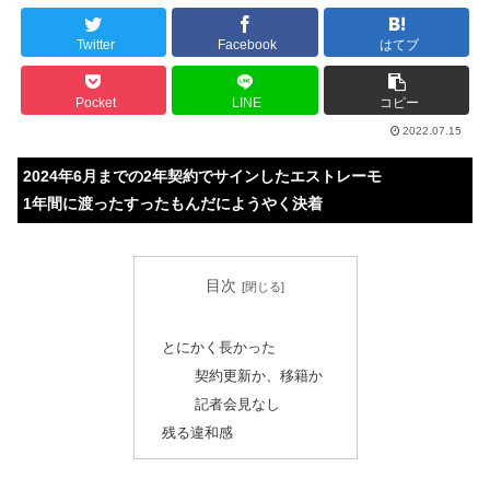
Twitter
Facebook
はてブ
Pocket
LINE
コピー
2022.07.15
2024年6月までの2年契約でサインしたエストレーモ
1年間に渡ったすったもんだにようやく決着
目次
とにかく長かった
契約更新か、移籍か
記者会見なし
残る違和感