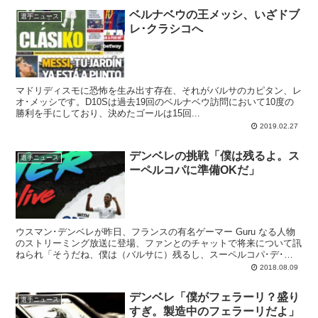
ベルナベウの王メッシ、いざドブ
選手ニュース
レ･クラシコへ
マドリディスモに恐怖を生み出す存在、それがバルサのカピタン、レ
オ･メッシです。D10Sは過去19回のベルナベウ訪問において10度の
勝利を手にしており、決めたゴールは15回...
2019.02.27
デンベレの挑戦「僕は残るよ。ス
選手ニュース
ーペルコパに準備OKだ」
ウスマン･デンベレが昨日、フランスの有名ゲーマー Guru なる人物
のストリーミング放送に登場、ファンとのチャットで将来について訊
ねられ「そうだね、僕は（バルサに）残るし、スーペルコパ･デ･エ
スパーニャのための準備もできてるよ」とコメントしています。
2018.08.09
デンベレ「僕がフェラーリ？盛り
選手ニュース
すぎ。製造中のフェラーリだよ」