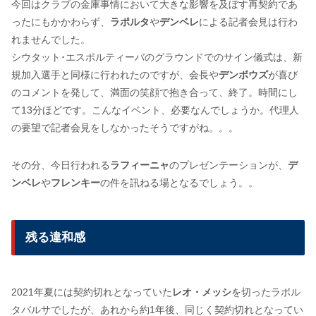
今回はクラブの金庫事情において大きな影響を及ぼす再契約であ
ったにもかかわらず、
ラポルタ
や
デンベレ
による記者会見は行わ
れませんでした。
シウタット･エスポルティーバのグラウンドでのサイン儀式は、新
規加入選手と同様に行われたのですが、会長や
デンボウズ
が喜び
のコメントを発して、満面の笑顔で抱き合って、終了。時間にし
て13分ほどです。こんなイベント、必要なんでしょうか。代理人
の要望で記者会見をしなかったそうですがね。。。
その分、今日行われる
ラフィーニャ
のプレゼンテーションが、
デ
ンベレ
や
フレンキー
の件を訊ねる場となるでしょう。。
残る違和感
2021年夏には契約切れとなっていた
レオ・メッシ
を切ったラポル
タバルサでしたが、あれから約1年後、同じく契約切れとなってい