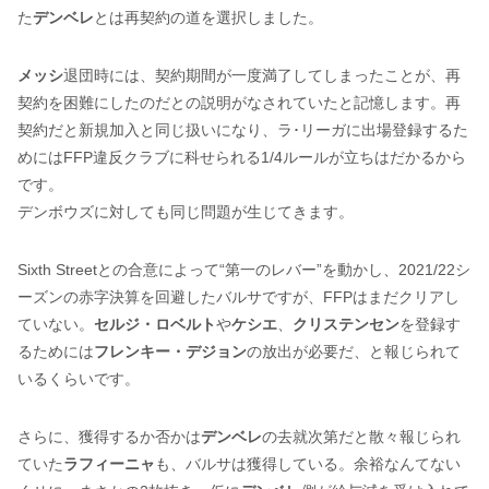
た
デンベレ
とは再契約の道を選択しました。
メッシ
退団時には、契約期間が一度満了してしまったことが、再
契約を困難にしたのだとの説明がなされていたと記憶します。再
契約だと新規加入と同じ扱いになり、ラ･リーガに出場登録するた
めにはFFP違反クラブに科せられる1/4ルールが立ちはだかるから
です。
デンボウズに対しても同じ問題が生じてきます。
Sixth Streetとの合意によって“第一のレバー”を動かし、2021/22シ
ーズンの赤字決算を回避したバルサですが、FFPはまだクリアし
ていない。
セルジ・ロベルト
や
ケシエ
、
クリステンセン
を登録す
るためには
フレンキー・デジョン
の放出が必要だ、と報じられて
いるくらいです。
さらに、獲得するか否かは
デンベレ
の去就次第だと散々報じられ
ていた
ラフィーニャ
も、バルサは獲得している。余裕なんてない