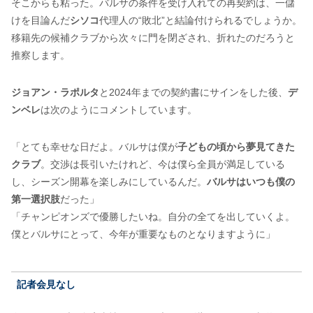
そこからも粘った。バルサの条件を受け入れての再契約は、一儲
けを目論んだ
シソコ
代理人の“敗北”と結論付けられるでしょうか。
移籍先の候補クラブから次々に門を閉ざされ、折れたのだろうと
推察します。
ジョアン・ラポルタ
と2024年までの契約書にサインをした後、
デ
ンベレ
は次のようにコメントしています。
「とても幸せな日だよ。バルサは僕が
子どもの頃から夢見てきた
クラブ
。交渉は長引いたけれど、今は僕ら全員が満足している
し、シーズン開幕を楽しみにしているんだ。
バルサはいつも僕の
第一選択肢
だった」
「チャンピオンズで優勝したいね。自分の全てを出していくよ。
僕とバルサにとって、今年が重要なものとなりますように」
記者会見なし