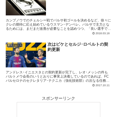
カンプノウでのチェルシー戦でバルサ初ゴールを決めるなど、徐々に
クレの期待に応え始めているウスマン･デンベレ。バルサで主力とな
るためには、まだまだ改善が必要なことを認めつつ、「良い選手では
なく偉大な選手になりたい」と意欲を燃やすフランス人デランテロで
2018.03.16
す。
次はピケとセルジ･ロベルトの契
選手ニュース
約更新
アンドレス･イニエスタとの契約更新が完了し、レオ･メッシの件も
バルトメウ会長のいうとおりに事実上決着しているのであれば、FC
バルセロナのセクレタリア･テクニカ（強化技術部）の次なる任務は
2019年6月で契約が満了する二人のカンテラーノ、ジェラール･ピケ
2017.10.11
とセルジ･ロベルトとの契約を延長することです
スポンサーリンク