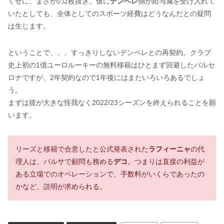
くせに、まさかの2枚抜き。仮に
デンベレ
側が給与減を受け入れて
いたとしても、全体としてのスポーツ経費はどうなんだとの疑問
は生じます。
ということで、、、すっきりしないデンベレとの再契約。クラブ
史上初の1億ユーロルーキーの無料移籍はひとまず回避したバルセ
ロナですが、2年契約なので1年後にはまたいろいろあるでしょ
う。
まずは彼が大きな怪我なく2022/23シーズンを終えられることを願
います。
リーズと移籍で合意したと公式発表された
ラフィーニャ
の代
理人は、バルサで顧問も務める
デコ
。つまりは直接の利益が
ある立場でのオペレーションで、手数料がいくらであったの
かなど、説明が求められる。