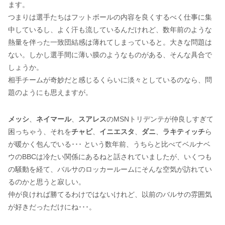
ます。
つまりは選手たちはフットボールの内容を良くするべく仕事に集
中しているし、よく汗も流しているんだけれど、数年前のような
熱量を伴った一致団結感は薄れてしまっていると。大きな問題は
ない。しかし選手間に薄い膜のようなものがある、そんな具合で
しょうか。
相手チームが奇妙だと感じるくらいに淡々としているのなら、問
題のようにも思えますが。
メッシ
、
ネイマール
、
スアレス
のMSNトリデンテが仲良しすぎて
困っちゃう、それを
チャビ
、
イニエスタ
、
ダニ
、
ラキティッチ
ら
が暖かく包んでいる･･･ という数年前、うちらと比べてベルナベ
ウのBBCは冷たい関係にあるねと話されていましたが、いくつも
の騒動を経て、バルサのロッカールームにそんな空気が訪れてい
るのかと思うと寂しい。
仲が良ければ勝てるわけではないけれど、以前のバルサの雰囲気
が好きだっただけにね･･･。