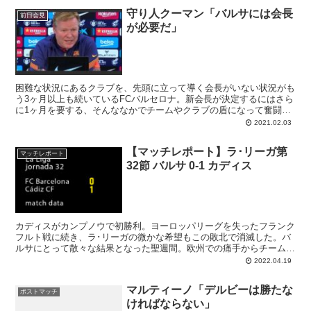
守り人クーマン「バルサには会長
前日会見
が必要だ」
困難な状況にあるクラブを、先頭に立って導く会長がいない状況がも
う3ヶ月以上も続いているFCバルセロナ。新会長が決定するにはさら
に1ヶ月を要する、そんななかでチームやクラブの盾になって奮闘し
ているのがファーストチーム監督のロナルド･クーマンです。リーダ
2021.02.03
ー不在のクラブの中で、広報係となるのは問題ないけれど「バルサの
ようなクラブが会長不在ではダメだ」と述べる彼は正しい。この時期
【マッチレポート】ラ･リーガ第
にクーマンが監督席にいるのはバルサにとって幸運でした。
マッチレポート
32節 バルサ 0-1 カディス
カディスがカンプノウで初勝利。ヨーロッパリーグを失ったフランク
フルト戦に続き、ラ･リーガの微かな希望もこの敗北で消滅した。バ
ルサにとって散々な結果となった聖週間。欧州での痛手からチームは
リアクションを起こせず、空気は重さを増している。気を吐いたのは
2022.04.19
デンベレのみ。2位確保への戦いも容易ではなさそうだ。
マルティーノ「デルビーは勝たな
ポストマッチ
ければならない」