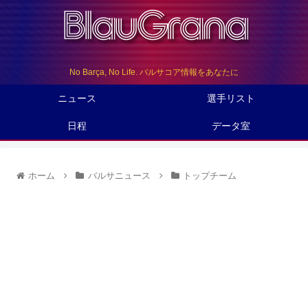
No Barça, No Life. バルサコア情報をあなたに
ニュース
選手リスト
日程
データ室
ホーム
バルサニュース
トップチーム