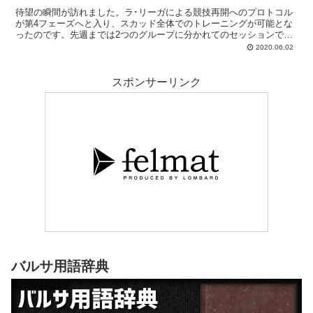
待望の瞬間が訪れました。ラ･リーガによる競技再開へのプロトコル
が第4フェーズへと入り、スカッド全体でのトレーニングが可能とな
ったのです。先週までは2つのグループに分かれてのセッションでし
たが、いよいよ本格的な戦術練習もできる。13日（土）のマジョル
2020.06.02
カ戦へと向けた準備は進んでいます。
スポンサーリンク
バルサ用語辞典