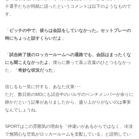
テ選手たちが同紙に語ったというコメントは以下のようなもので
す。
「
ピッチの中で、彼らは会話をしていなかった。セットプレーの
時にちょっと話すくらいだよ
」
「
試合終了後のロッカールームへの通路でも、会話はまったくな
にも聞こえなかったよ
。僕らに勝って喜ぶ言葉のひとつもなかっ
た」「
奇妙な状況だった
」
信じるも一笑に付すも、あなた次第･･･
ただ、数日前のMDにも試合中のバルサのベンチメンバーが余りに
静かだという記事がありましたから、盛り上がりがないのは事実
なんでしょうね。
SPORTはこの雰囲気の理由を「仲違いがあるからではなく、冷淡
で無関心な空気がロッカールームを支配している」と説明してい