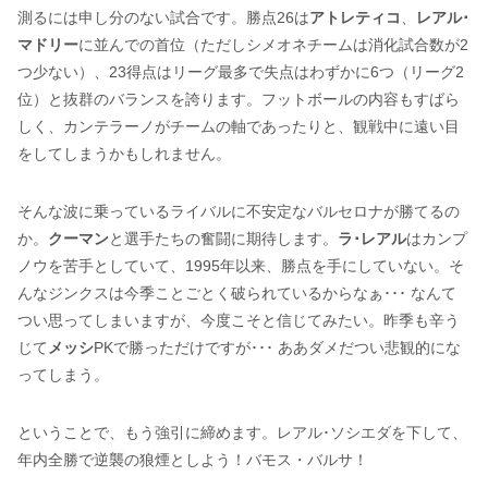
測るには申し分のない試合です。勝点26は
アトレティコ
、
レアル･
マドリー
に並んでの首位（ただしシメオネチームは消化試合数が2
つ少ない）、23得点はリーグ最多で失点はわずかに6つ（リーグ2
位）と抜群のバランスを誇ります。フットボールの内容もすばら
しく、カンテラーノがチームの軸であったりと、観戦中に遠い目
をしてしまうかもしれません。
そんな波に乗っているライバルに不安定なバルセロナが勝てるの
か。
クーマン
と選手たちの奮闘に期待します。
ラ･レアル
はカンプ
ノウを苦手としていて、1995年以来、勝点を手にしていない。そ
んなジンクスは今季ことごとく破られているからなぁ･･･ なんて
つい思ってしまいますが、今度こそと信じてみたい。昨季も辛う
じて
メッシ
PKで勝っただけですが･･･ ああダメだつい悲観的にな
ってしまう。
ということで、もう強引に締めます。レアル･ソシエダを下して、
年内全勝で逆襲の狼煙としよう！バモス・バルサ！