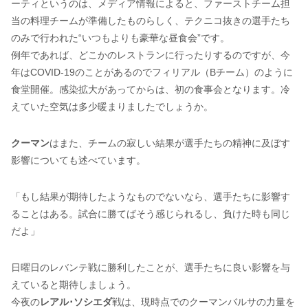
ーティというのは、メディア情報によると、ファーストチーム担
当の料理チームが準備したものらしく、テクニコ抜きの選手たち
のみで行われた“いつもよりも豪華な昼食会”です。
例年であれば、どこかのレストランに行ったりするのですが、今
年はCOVID-19のことがあるのでフィリアル（Bチーム）のように
食堂開催。感染拡大があってからは、初の食事会となります。冷
えていた空気は多少暖まりましたでしょうか。
クーマン
はまた、チームの寂しい結果が選手たちの精神に及ぼす
影響についても述べています。
「もし結果が期待したようなものでないなら、選手たちに影響す
ることはある。試合に勝てばそう感じられるし、負けた時も同じ
だよ」
日曜日のレバンテ戦に勝利したことが、選手たちに良い影響を与
えていると期待しましょう。
今夜の
レアル･ソシエダ
戦は、現時点でのクーマンバルサの力量を