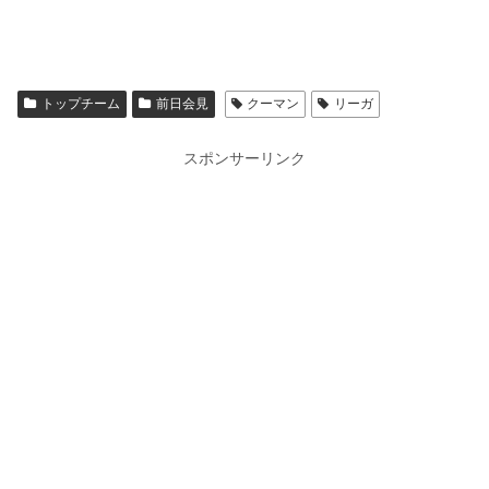
トップチーム
前日会見
クーマン
リーガ
スポンサーリンク