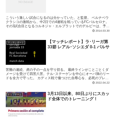
こういう激しい試合になるのは分かっていた、と監督。 ベルナベウ
クラシコの激戦から、中2日での4連戦を戦っているFCバルセロナ。
その3試合目となるコルネジャ・エルプラットでのデルビーは、予想
されたとおりの非常にタフなゲームとなりました。以前...
2014.03.30
【マッチレポート】ラ･リーガ第
マッチレポート
33節 レアル･ソシエダ 0-1 バルサ
苦難の連続、虎の子の一点を守り切る。 最終ラインがことごとくダ
メージを受けて四苦八苦。テル･ステーゲンを中心にオーバ弾のリー
ドを全力で守った。 カディス戦で傷つけた自尊心を、必死のプレー
でいくらか回復させた。内容ではラ･レアルが上回ってい...
2022.04.22
3月13日以来、80日ぶりにスカッ
トップチーム
ド全体でのトレーニング！