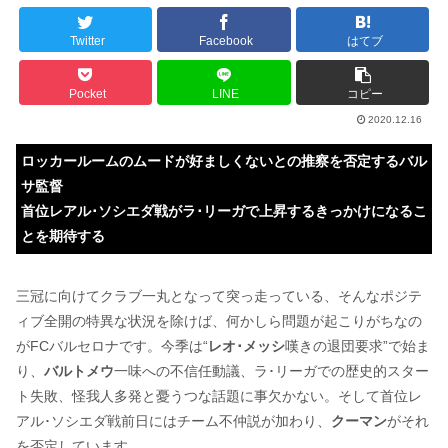
Twitter
Facebook
はてブ
Pocket
LINE
コピー
2020.12.16
ロッカールームのムードが好ましくないとの推察を否定するバル
サ監督
首位レアル･ソシエダ戦がラ･リーガで上昇するきっかけになるこ
とを期待する
三冠に向けてクラブ一丸となって突っ走っている、そんなポジテ
ィブ全開の特異な状況を除けば、何かしら問題が起こりがちなの
がFCバルセロナです。今季は“
レオ･メッシ
嘆きの退団要求”で始ま
り、
バルトメウ
一味への不信任動議、ラ･リーガでの歴史的スター
ト失敗、怪我人多発と憂うつな話題に事欠かない。そして首位レ
アル･ソシエダ戦前日にはチーム不仲説が加わり、
クーマン
がそれ
を否定しています。